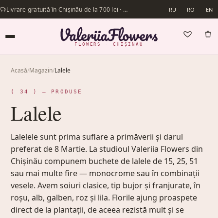
Livrare gratuită în Chișinău de la 700 lei · Livrăm în aceeași zi
RU
RO
EN
FLOWERS · CHIȘINĂU
Acasă
/
Magazin
/
Lalele
( 34 ) — PRODUSE
Lalele
Lalelele sunt prima suflare a primăverii și darul
preferat de 8 Martie. La studioul Valeriia Flowers din
Chișinău compunem buchete de lalele de 15, 25, 51
sau mai multe fire — monocrome sau în combinații
vesele. Avem soiuri clasice, tip bujor și franjurate, în
roșu, alb, galben, roz și lila. Florile ajung proaspete
direct de la plantații, de aceea rezistă mult și se