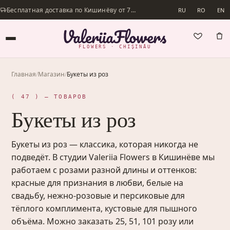
Бесплатная доставка по Кишинёву от 700 lei · Доставим в день заказа
RU
RO
EN
FLOWERS · CHIȘINĂU
Главная
/
Магазин
/
Букеты из роз
( 47 ) — ТОВАРОВ
Букеты из роз
Букеты из роз — классика, которая никогда не
подведёт. В студии Valeriia Flowers в Кишинёве мы
работаем с розами разной длины и оттенков:
красные для признания в любви, белые на
свадьбу, нежно-розовые и персиковые для
тёплого комплимента, кустовые для пышного
объёма. Можно заказать 25, 51, 101 розу или