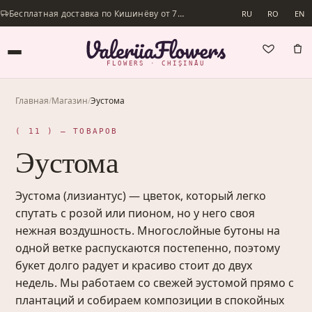
Бесплатная доставка по Кишинёву от 700 lei · Доставим в день заказа
RU
RO
EN
FLOWERS · CHIȘINĂU
Главная
/
Магазин
/
Эустома
( 11 ) — ТОВАРОВ
Эустома
Эустома (лизиантус) — цветок, который легко
спутать с розой или пионом, но у него своя
нежная воздушность. Многослойные бутоны на
одной ветке распускаются постепенно, поэтому
букет долго радует и красиво стоит до двух
недель. Мы работаем со свежей эустомой прямо с
плантаций и собираем композиции в спокойных