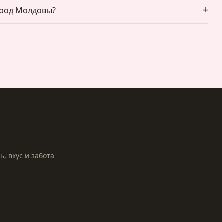
ород Молдовы?
, вкус и забота