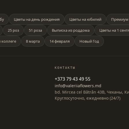
бу
Цветы на день рождения
Цветы на юбилей
Премиум 
25 роз
51 роза
Выписка из роддома
Цветы на 1 сент
 коллеге
8 марта
14 февраля
Новый Год
КОНТАКТЫ
+373 79 43 49 55
info@valeriiaflowers.md
bd. Mircea cel Bătrân 43B, Чеканы, 
Круглосуточно, ежедневно (24/7)