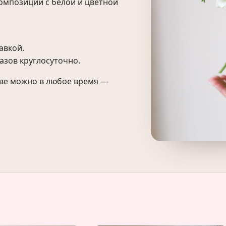
композиции с белой и цветной
авкой.
азов круглосуточно.
ове можно в любое время —