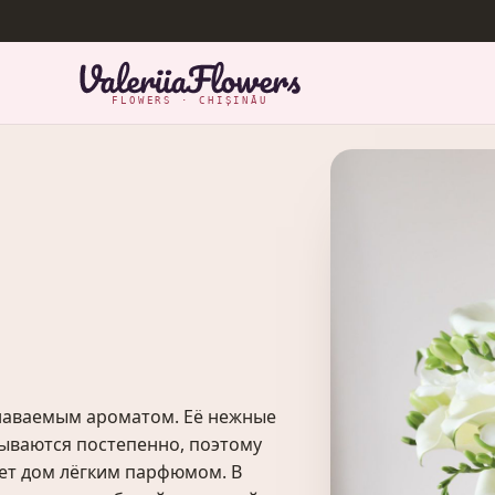
FLOWERS · CHIȘINĂU
знаваемым ароматом. Её нежные
рываются постепенно, поэтому
яет дом лёгким парфюмом. В