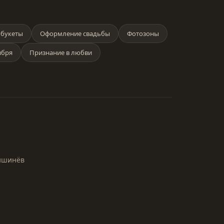
букеты
Оформление свадьбы
Фотозоны
ября
Признание в любви
Кишинёв