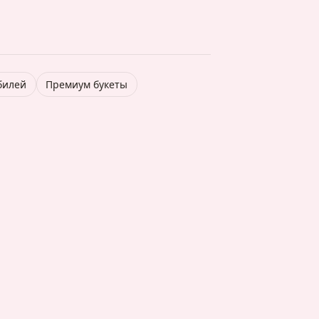
билей
Премиум букеты