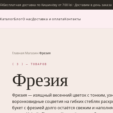
Бесплатная доставка по Кишинёву от 700 lei · Доставим в день заказа
Каталог
Блог
О нас
Доставка и оплата
Контакты
Главная
/
Магазин
/
Фрезия
( 3 ) — ТОВАРОВ
Фрезия
Фрезия — изящный весенний цветок с тонким, у
воронковидные соцветия на гибких стеблях раск
букет с фрезией долго остаётся свежим и наполн