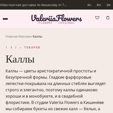
Бесплатная доставка по Кишинёву от 700 lei · Доставим в день заказа
RU
RO
EN
FLOWERS · CHIȘINĂU
Главная
/
Магазин
/
Каллы
( 3 ) — ТОВАРОВ
Каллы
Каллы — цветы аристократичной простоты и
безупречной формы. Гладкие фарфоровые
лепестки-покрывала на длинных стеблях выглядят
строго и элегантно, поэтому каллы одинаково
хороши и в монобукете, и в свадебной
флористике. В студии Valeriia Flowers в Кишинёве
мы собираем букеты из свежих калл — белых, а