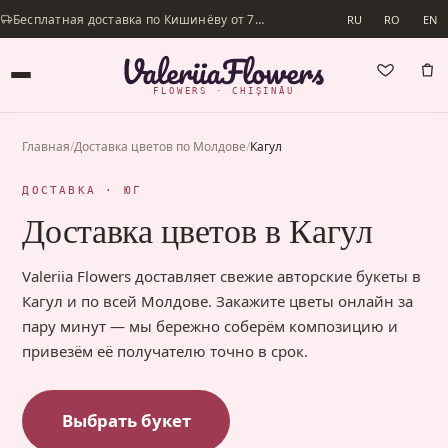
Бесплатная доставка по Кишинёву от 700 lei · Доставим в день заказа
RU
RO
EN
FLOWERS · CHIȘINĂU
Главная
/
Доставка цветов по Молдове
/
Кагул
ДОСТАВКА · ЮГ
Доставка цветов в Кагул
Valeriia Flowers доставляет свежие авторские букеты в
Кагул и по всей Молдове. Закажите цветы онлайн за
пару минут — мы бережно соберём композицию и
привезём её получателю точно в срок.
Выбрать букет