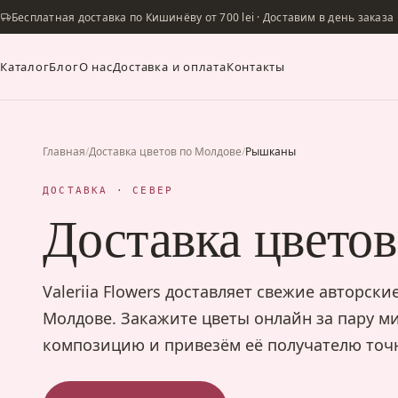
Бесплатная доставка по Кишинёву от 700 lei · Доставим в день заказа
Каталог
Блог
О нас
Доставка и оплата
Контакты
Главная
/
Доставка цветов по Молдове
/
Рышканы
ДОСТАВКА · СЕВЕР
Доставка цвето
Valeriia Flowers доставляет свежие авторск
Молдове. Закажите цветы онлайн за пару м
композицию и привезём её получателю точн