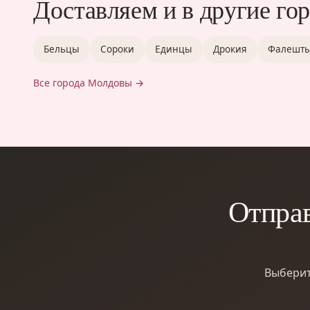
Доставляем и в другие го
Бельцы
Сороки
Единцы
Дрокия
Фалешт
Все города Молдовы →
Отпра
Выберит