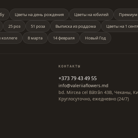
бу
Цветы на день рождения
Цветы на юбилей
Премиум 
25 роз
51 роза
Выписка из роддома
Цветы на 1 сент
 коллеге
8 марта
14 февраля
Новый Год
КОНТАКТЫ
+373 79 43 49 55
info@valeriiaflowers.md
bd. Mircea cel Bătrân 43B, Чеканы, 
Круглосуточно, ежедневно (24/7)