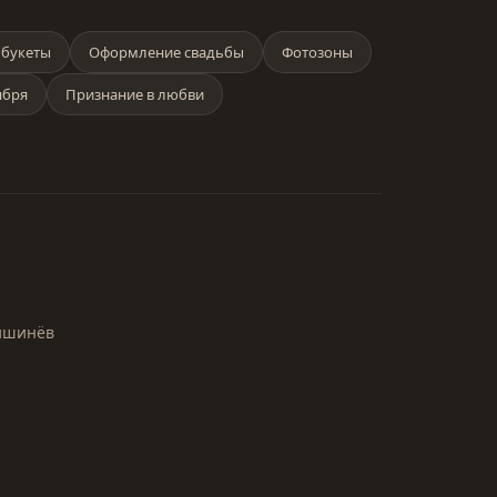
букеты
Оформление свадьбы
Фотозоны
ября
Признание в любви
Кишинёв