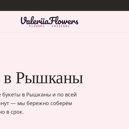
FLOWERS · CHIȘINĂU
в в Рышканы
ие букеты в Рышканы и по всей
инут — мы бережно соберём
о в срок.