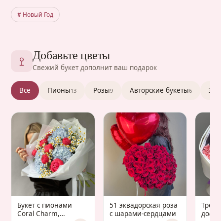
# Новый Год
Добавьте цветы
Свежий букет дополнит ваш подарок
Все
Пионы
Розы
Авторские букеты
Эус
13
9
6
Букет с пионами
51 эквадорская роза
Трен
Coral Charm,
с шарами-сердцами
дофа