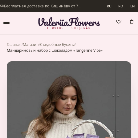
Бесплатная доставка по Кишинёву от 700 lei · Доставим в день заказа
RU
RO
EN
FLOWERS · CHIȘINĂU
Главная
/
Магазин
/
Съедобные Букеты
/
Мандариновый набор с шоколадом «Tangerine Vibe»