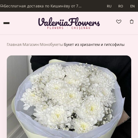
Бесплатная доставка по Кишинёву от 700 lei · Доставим в день заказа
RU
RO
EN
FLOWERS · CHIȘINĂU
Главная
/
Магазин
/
Монобукеты
/
Букет из хризантем и гипсофилы