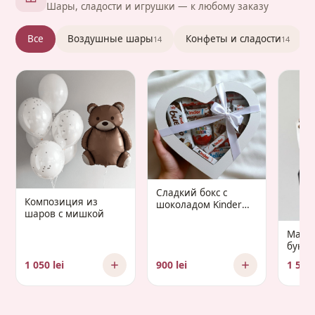
Шары, сладости и игрушки — к любому заказу
Все
Воздушные шары
Конфеты и сладости
14
14
Сладкий бокс с
Композиция из
шоколадом Kinder
шаров с мишкой
«Gaudium Infantis»
Манд
букет 
Gaud
1 050 lei
900 lei
1 500 