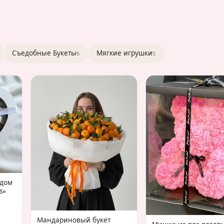
Съедобные Букеты
Мягкие игрушки
6
5
адом
s»
Мандариновый букет