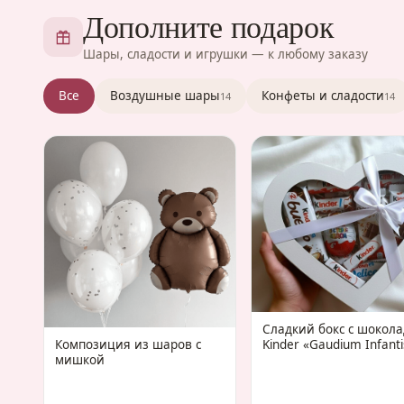
Дополните подарок
Шары, сладости и игрушки — к любому заказу
Все
Воздушные шары
Конфеты и сладости
14
14
Сладкий бокс с шокол
Композиция из шаров с
Kinder «Gaudium Infanti
мишкой