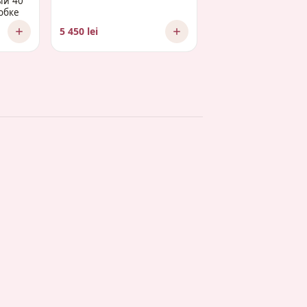
ый 40
обке
5 450 lei
2 575 lei