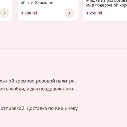
Мишка из роз розов
«Citrus Gaudium»
см в подарочной кор
1 500 lei
1 250 lei
нежной кремово-розовой палитре.
ия в любви, и для поздравления с
 отправкой. Доставка по Кишинёву