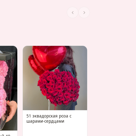
КОМБО 25 красных
сет из 7 шаров "Се
51 эквадорская роза с
шарами-сердцами