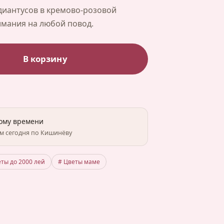
диантусов в кремово-розовой
имания на любой повод.
В корзину
ному времени
им сегодня по Кишинёву
еты до 2000 лей
# Цветы маме