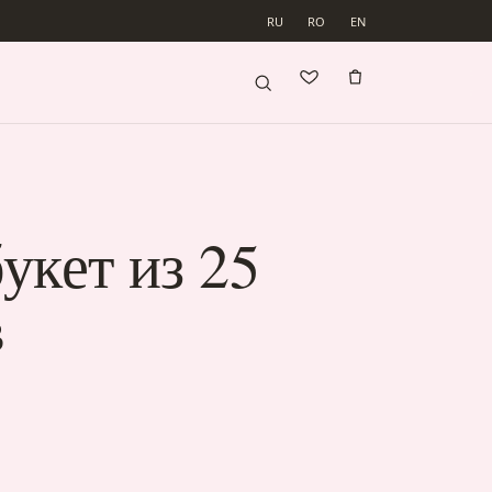
RU
RO
EN
укет из 25
в