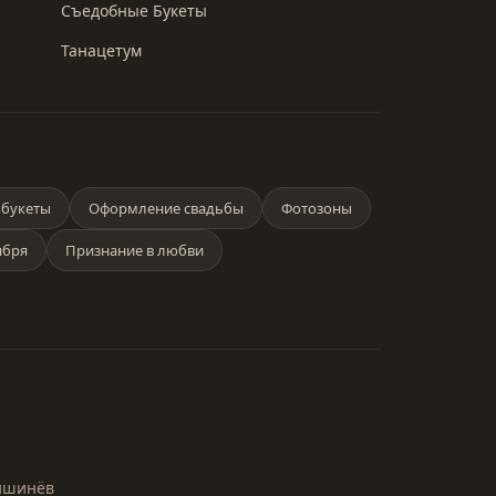
Съедобные Букеты
Танацетум
букеты
Оформление свадьбы
Фотозоны
ября
Признание в любви
Кишинёв