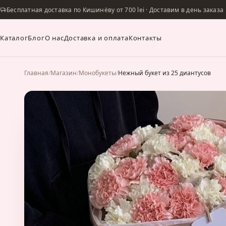
Бесплатная доставка по Кишинёву от 700 lei · Доставим в день заказа
Каталог
Блог
О нас
Доставка и оплата
Контакты
Главная
/
Магазин
/
Монобукеты
/
Нежный букет из 25 диантусов