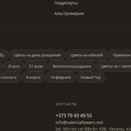
Гладиолусы
Альстромерии
бу
Цветы на день рождения
Цветы на юбилей
Премиум 
25 роз
51 роза
Выписка из роддома
Цветы на 1 сент
 коллеге
8 марта
14 февраля
Новый Год
КОНТАКТЫ
+373 79 43 49 55
info@valeriiaflowers.md
bd. Mircea cel Bătrân 43B, Чеканы, 