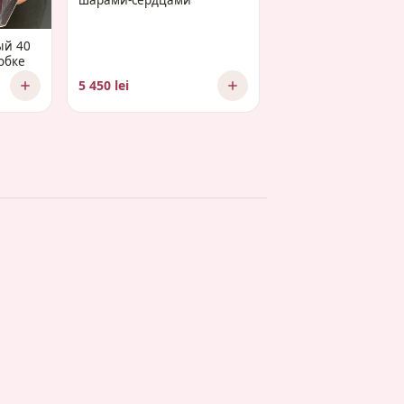
шарами-сердцами
ый 40
обке
5 450 lei
2 575 lei