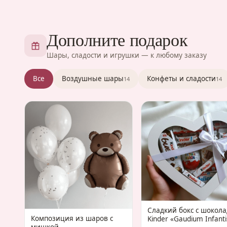
Дополните подарок
Шары, сладости и игрушки — к любому заказу
Все
Воздушные шары
Конфеты и сладости
14
14
Сладкий бокс с шокол
Композиция из шаров с
Kinder «Gaudium Infanti