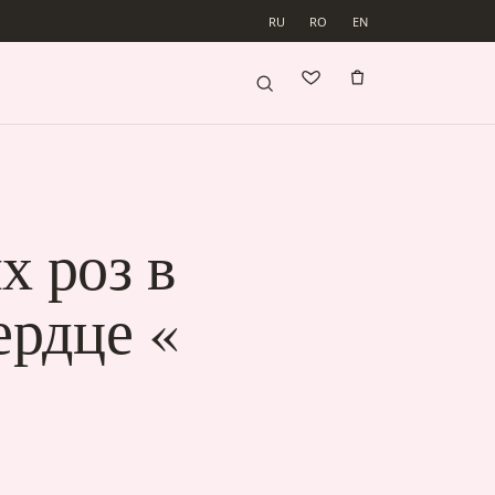
RU
RO
EN
х роз в
ердце «