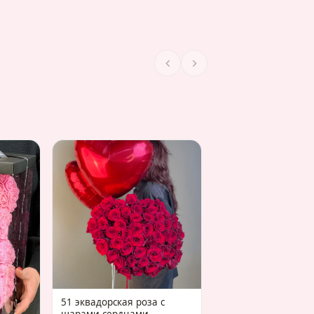
КОМБО 25 красных
сет из 7 шаров "Се
51 эквадорская роза с