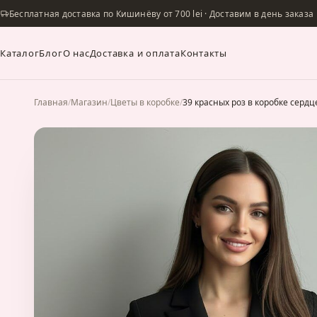
Бесплатная доставка по Кишинёву от 700 lei · Доставим в день заказа
Каталог
Блог
О нас
Доставка и оплата
Контакты
Главная
/
Магазин
/
Цветы в коробке
/
39 красных роз в коробке сердце