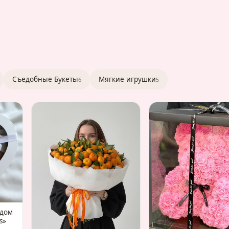
Съедобные Букеты
Мягкие игрушки
6
5
адом
s»