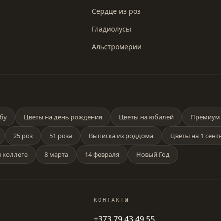
Сердце из роз
Гладиолусы
Альстромерии
бу
Цветы на день рождения
Цветы на юбилей
Премиум 
25 роз
51 роза
Выписка из роддома
Цветы на 1 сент
 коллеге
8 марта
14 февраля
Новый Год
КОНТАКТЫ
+373 79 43 49 55