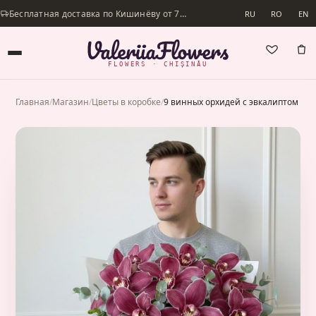
Бесплатная доставка по Кишинёву от 700 lei · Доставим в день заказа
RU
RO
EN
FLOWERS · CHIȘINĂU
Главная
/
Магазин
/
Цветы в коробке
/
9 винных орхидей с эвкалиптом