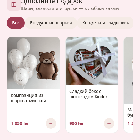
Дополните подарок
Шары, сладости и игрушки — к любому заказу
Все
Воздушные шары
Конфеты и сладости
14
14
Сладкий бокс с
Композиция из
шоколадом Kinder
шаров с мишкой
«Gaudium Infantis»
Манд
букет 
Gaud
1 050 lei
900 lei
1 500 