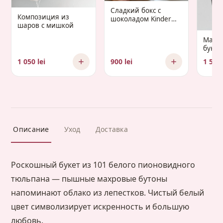
Сладкий бокс с
Композиция из
шоколадом Kinder
шаров с мишкой
«Gaudium Infantis»
Манд
букет 
Gaud
1 050 lei
900 lei
1 500 
Описание
Уход
Доставка
Роскошный букет из 101 белого пионовидного
тюльпана — пышные махровые бутоны
напоминают облако из лепестков. Чистый белый
цвет символизирует искренность и большую
любовь.