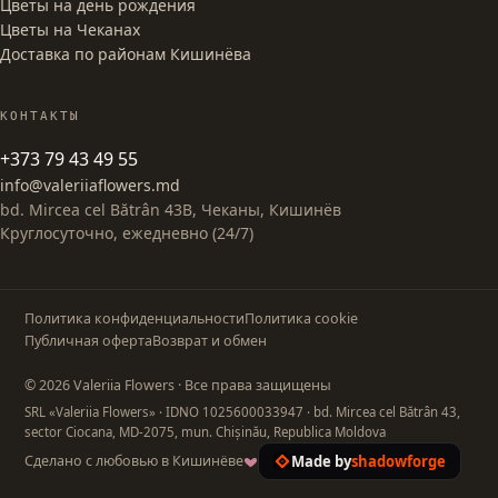
Цветы на день рождения
Цветы на Чеканах
Доставка по районам Кишинёва
КОНТАКТЫ
+373 79 43 49 55
info@valeriiaflowers.md
bd. Mircea cel Bătrân 43B, Чеканы, Кишинёв
Круглосуточно, ежедневно (24/7)
Политика конфиденциальности
Политика cookie
Публичная оферта
Возврат и обмен
© 2026 Valeriia Flowers · Все права защищены
SRL «Valeriia Flowers»
· IDNO 1025600033947
· bd. Mircea cel Bătrân 43,
sector Ciocana, MD-2075, mun. Chișinău, Republica Moldova
Made by
shadowforge
Сделано с любовью в Кишинёве