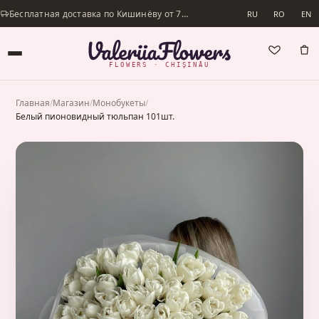
Бесплатная доставка по Кишинёву от 700 lei · Доставим в день заказа
RU
RO
EN
FLOWERS · CHIȘINĂU
Главная
/
Магазин
/
Монобукеты
/
Белый пионовидный тюльпан 101шт.