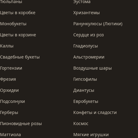
Тюльпаны
Эустома
Цветы в коробке
Хризантемы
Монобукеты
Ранункулюсы (Лютики)
Цветы в корзине
Сердце из роз
Каллы
Гладиолусы
Свадебные букеты
Альстромерии
Гортензии
Воздушные шары
Фрезия
Гипсофилы
Орхидеи
Диантусы
Подсолнухи
Евробукеты
Герберы
Конфеты и сладости
Пионовидные розы
Космос
Маттиола
Мягкие игрушки