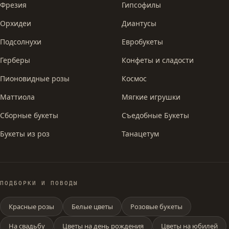
Фрезия
Гипсофилы
Орхидеи
Диантусы
Подсолнухи
Евробукеты
Герберы
Конфеты и сладости
Пионовидные розы
Космос
Маттиола
Мягкие игрушки
Сборные букеты
Съедобные Букеты
Букеты из роз
Танацетум
ПОДБОРКИ И ПОВОДЫ
Красные розы
Белые цветы
Розовые букеты
На свадьбу
Цветы на день рождения
Цветы на юбилей