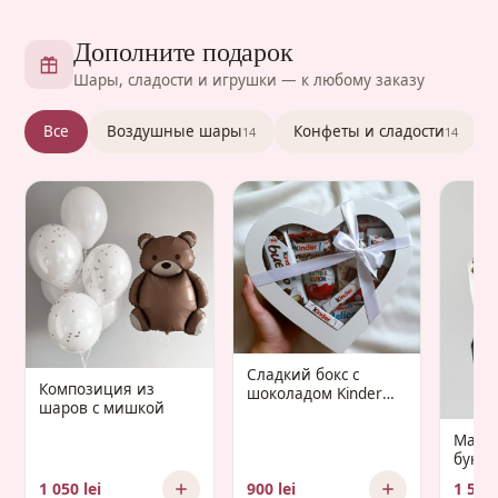
Дополните подарок
Шары, сладости и игрушки — к любому заказу
Все
Воздушные шары
Конфеты и сладости
14
14
Сладкий бокс с
Композиция из
шоколадом Kinder
шаров с мишкой
«Gaudium Infantis»
Манд
букет 
Gaud
1 050 lei
900 lei
1 500 