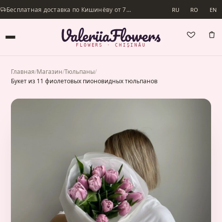
Бесплатная доставка по Кишинёву от 700 lei · Доставим в день заказа
RU
RO
EN
FLOWERS · CHIȘINĂU
Главная
/
Магазин
/
Тюльпаны
/
Букет из 11 фиолетовых пионовидных тюльпанов