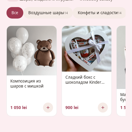
Все
Воздушные шары
Конфеты и сладости
14
14
Сладкий бокс с
Композиция из
шоколадом Kinder
шаров с мишкой
«Gaudium Infantis»
Манд
букет 
Gaud
1 050 lei
900 lei
1 500 