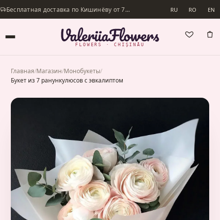
Бесплатная доставка по Кишинёву от 700 lei · Доставим в день заказа
RU
RO
EN
FLOWERS · CHIȘINĂU
Главная
/
Магазин
/
Монобукеты
/
Букет из 7 ранункулюсов с эвкалиптом