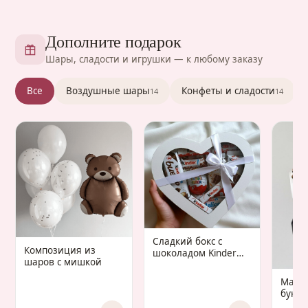
Дополните подарок
Шары, сладости и игрушки — к любому заказу
Все
Воздушные шары
Конфеты и сладости
14
14
Сладкий бокс с
Композиция из
шоколадом Kinder
шаров с мишкой
«Gaudium Infantis»
Манд
букет 
Gaud