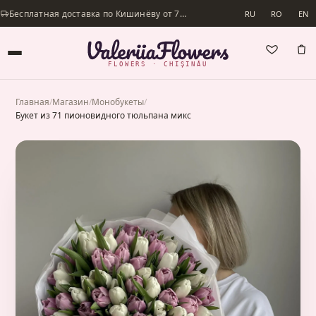
Бесплатная доставка по Кишинёву от 700 lei · Доставим в день заказа
RU
RO
EN
FLOWERS · CHIȘINĂU
Главная
/
Магазин
/
Монобукеты
/
Букет из 71 пионовидного тюльпана микс