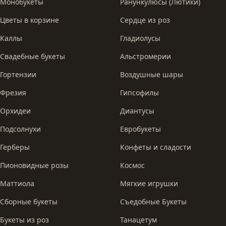
Монобукеты
Ранункулюсы (Лютики)
Цветы в корзине
Сердце из роз
Каллы
Гладиолусы
Свадебные букеты
Альстромерии
Гортензии
Воздушные шары
Фрезия
Гипсофилы
Орхидеи
Диантусы
Подсолнухи
Евробукеты
Герберы
Конфеты и сладости
Пионовидные розы
Космос
Маттиола
Мягкие игрушки
Сборные букеты
Съедобные Букеты
Букеты из роз
Танацетум