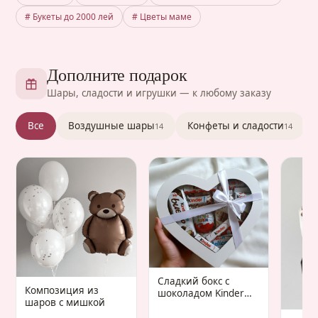
# Букеты до 2000 лей
# Цветы маме
Дополните подарок
Шары, сладости и игрушки — к любому заказу
Все
Воздушные шары
Конфеты и сладости
14
14
Сладкий бокс с
Композиция из
шоколадом Kinder
шаров с мишкой
«Gaudium Infantis»