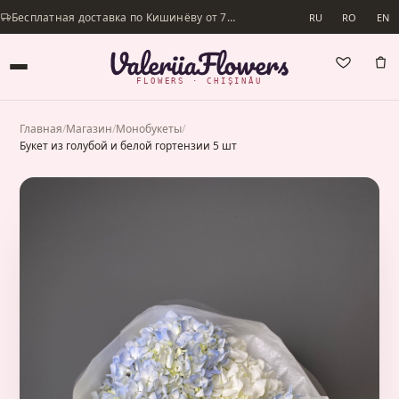
Бесплатная доставка по Кишинёву от 700 lei · Доставим в день заказа
RU
RO
EN
FLOWERS · CHIȘINĂU
Главная
/
Магазин
/
Монобукеты
/
Букет из голубой и белой гортензии 5 шт