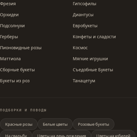
Фрезия
Гипсофилы
Орхидеи
Диантусы
Подсолнухи
Евробукеты
Герберы
Конфеты и сладости
Пионовидные розы
Космос
Маттиола
Мягкие игрушки
Сборные букеты
Съедобные Букеты
Букеты из роз
Танацетум
ПОДБОРКИ И ПОВОДЫ
Красные розы
Белые цветы
Розовые букеты
На свадьбу
Цветы на день рождения
Цветы на юбилей