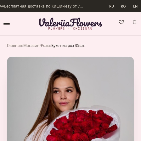
Бесплатная доставка по Кишинёву от 700 lei · Доставим в день заказа
RU
RO
EN
FLOWERS · CHIȘINĂU
Главная
/
Магазин
/
Розы
/
Букет из роз 35шт.