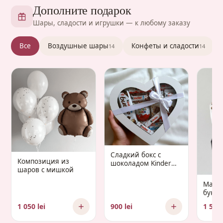
Дополните подарок
Шары, сладости и игрушки — к любому заказу
Все
Воздушные шары
Конфеты и сладости
14
14
Сладкий бокс с
Композиция из
шоколадом Kinder
шаров с мишкой
«Gaudium Infantis»
Манд
букет 
Gaud
1 050 lei
900 lei
1 500 