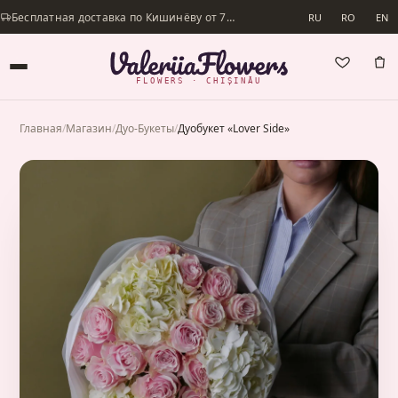
Бесплатная доставка по Кишинёву от 700 lei · Доставим в день заказа
RU
RO
EN
FLOWERS · CHIȘINĂU
Главная
/
Магазин
/
Дуо-Букеты
/
Дуобукет «Lover Side»