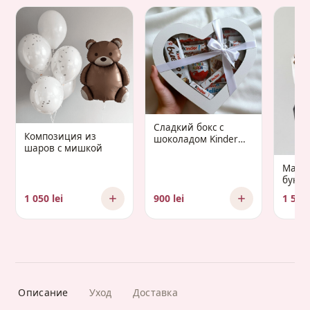
Сладкий бокс с
Композиция из
шоколадом Kinder
шаров с мишкой
«Gaudium Infantis»
Манд
букет 
Gaud
1 050 lei
900 lei
1 500 
Описание
Уход
Доставка