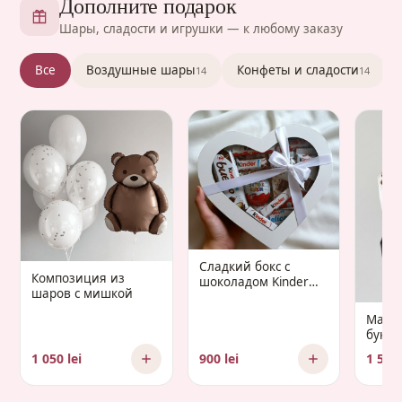
Дополните подарок
Шары, сладости и игрушки — к любому заказу
Все
Воздушные шары
Конфеты и сладости
14
14
Сладкий бокс с
Композиция из
шоколадом Kinder
шаров с мишкой
«Gaudium Infantis»
Манд
букет 
Gaud
1 050 lei
900 lei
1 500 