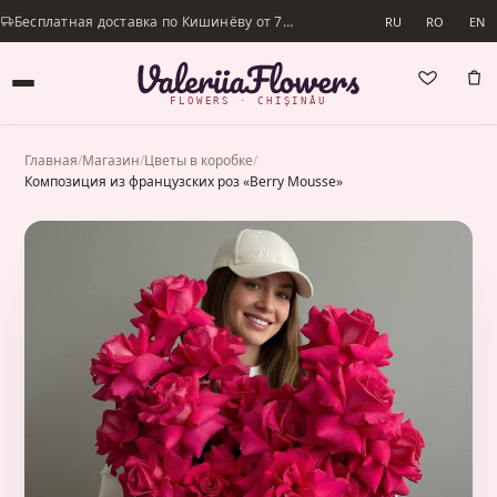
Бесплатная доставка по Кишинёву от 700 lei · Доставим в день заказа
RU
RO
EN
FLOWERS · CHIȘINĂU
Главная
/
Магазин
/
Цветы в коробке
/
Композиция из французских роз «Berry Mousse»