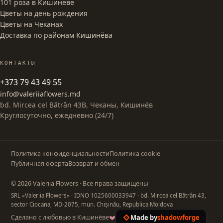
101 роза в Кишинёве
Цветы на день рождения
Цветы на Чеканах
Доставка по районам Кишинёва
КОНТАКТЫ
+373 79 43 49 55
info@valeriiaflowers.md
bd. Mircea cel Bătrân 43B, Чеканы, Кишинёв
Круглосуточно, ежедневно (24/7)
Политика конфиденциальности
Политика cookie
Публичная оферта
Возврат и обмен
© 2026 Valeriia Flowers · Все права защищены
SRL «Valeriia Flowers»
· IDNO 1025600033947
· bd. Mircea cel Bătrân 43,
sector Ciocana, MD-2075, mun. Chișinău, Republica Moldova
Made by
shadowforge
Сделано с любовью в Кишинёве