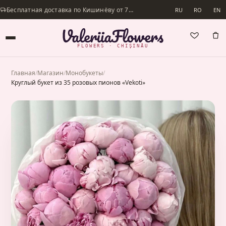
Бесплатная доставка по Кишинёву от 700 lei · Доставим в день заказа
RU
RO
EN
FLOWERS · CHIȘINĂU
Главная
/
Магазин
/
Монобукеты
/
Круглый букет из 35 розовых пионов «Vekoti»