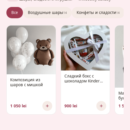
Все
Воздушные шары
Конфеты и сладости
14
14
Сладкий бокс с
Композиция из
шоколадом Kinder
шаров с мишкой
«Gaudium Infantis»
Манд
букет 
Gaud
1 050 lei
900 lei
1 500 