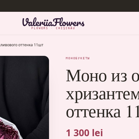
FLOWERS · CHIȘINĂU
ливового оттенка 11шт
МОНОБУКЕТЫ
Моно из 
хризанте
оттенка 1
1 300 lei