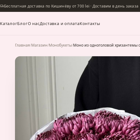
Бесплатная доставка по Кишинёву от 700 lei · Доставим в день заказа
Каталог
Блог
О нас
Доставка и оплата
Контакты
Главная
/
Магазин
/
Монобукеты
/
Моно из одноголовой хризантемы с