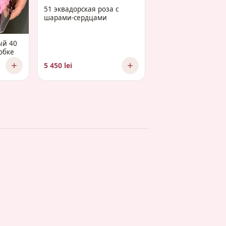
51 эквадорская роза с
шарами-сердцами
ый 40
обке
5 450 lei
2 575 lei