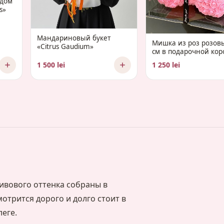
адом
s»
Мандариновый букет
Мишка из роз розов
«Citrus Gaudium»
см в подарочной кор
1 500 lei
1 250 lei
ивового оттенка собраны в
отрится дорого и долго стоит в
еге.