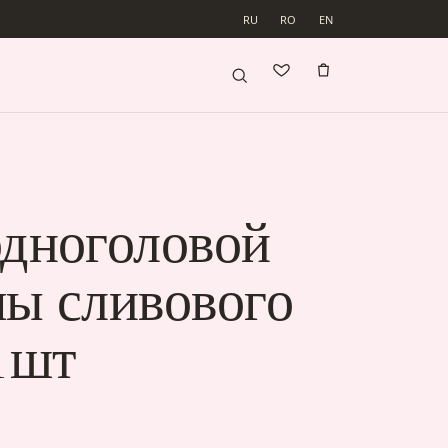
RU
RO
EN
одноголовой
мы сливового
1шт