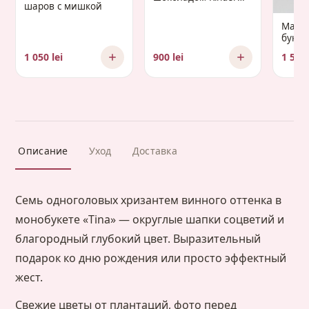
шаров с мишкой
«Gaudium Infantis»
Манд
букет 
Gaud
1 050 lei
900 lei
1 500 
Описание
Уход
Доставка
Семь одноголовых хризантем винного оттенка в
монобукете «Tina» — округлые шапки соцветий и
благородный глубокий цвет. Выразительный
подарок ко дню рождения или просто эффектный
жест.
Свежие цветы от плантаций, фото перед