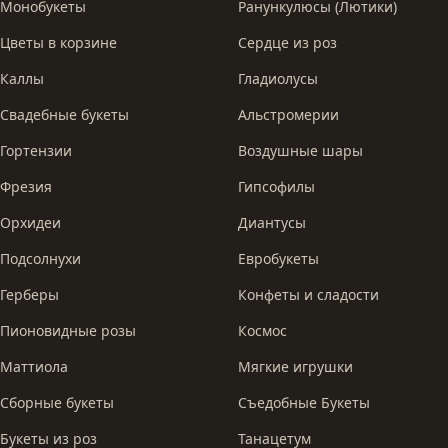
Монобукеты
Ранункулюсы (Лютики)
Цветы в корзине
Сердце из роз
Каллы
Гладиолусы
Свадебные букеты
Альстромерии
Гортензии
Воздушные шары
Фрезия
Гипсофилы
Орхидеи
Диантусы
Подсолнухи
Евробукеты
Герберы
Конфеты и сладости
Пионовидные розы
Космос
Маттиола
Мягкие игрушки
Сборные букеты
Съедобные Букеты
Букеты из роз
Танацетум