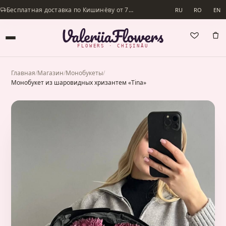
Бесплатная доставка по Кишинёву от 700 lei · Доставим в день заказа
RU
RO
EN
FLOWERS · CHIȘINĂU
Главная
/
Магазин
/
Монобукеты
/
Монобукет из шаровидных хризантем «Tina»