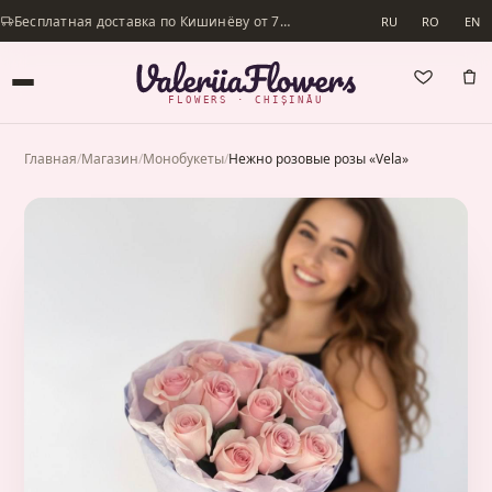
Бесплатная доставка по Кишинёву от 700 lei · Доставим в день заказа
RU
RO
EN
FLOWERS · CHIȘINĂU
Главная
/
Магазин
/
Монобукеты
/
Нежно розовые розы «Vela»