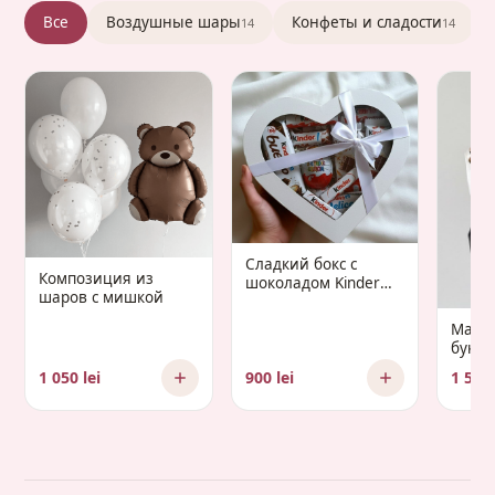
Все
Воздушные шары
Конфеты и сладости
14
14
Сладкий бокс с
Композиция из
шоколадом Kinder
шаров с мишкой
«Gaudium Infantis»
Манд
букет 
Gaud
1 050 lei
900 lei
1 500 