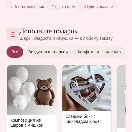
# Цветы просто так
# Цветы маме
# Цветы коллеге
Дополните подарок
Шары, сладости и игрушки — к любому заказу
Все
Воздушные шары
Конфеты и сладости
14
14
Сладкий бокс с
Композиция из
шоколадом Kinder
шаров с мишкой
«Gaudium Infantis»