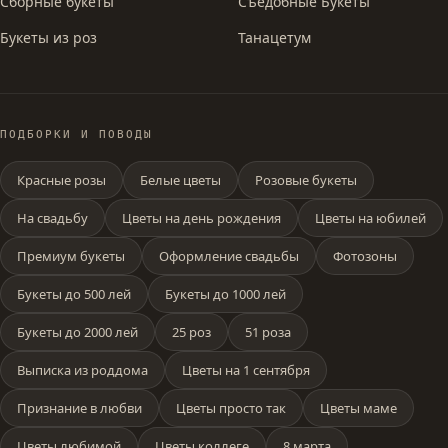
Сборные букеты
Съедобные Букеты
Букеты из роз
Танацетум
ПОДБОРКИ И ПОВОДЫ
Красные розы
Белые цветы
Розовые букеты
На свадьбу
Цветы на день рождения
Цветы на юбилей
Премиум букеты
Оформление свадьбы
Фотозоны
Букеты до 500 лей
Букеты до 1000 лей
Букеты до 2000 лей
25 роз
51 роза
Выписка из роддома
Цветы на 1 сентября
Признание в любви
Цветы просто так
Цветы маме
Цветы любимой
Цветы коллеге
8 марта