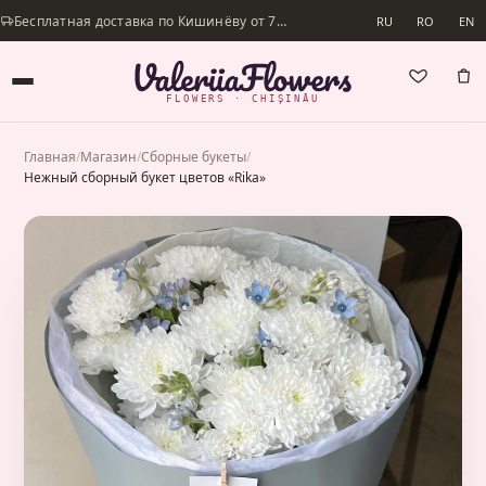
Бесплатная доставка по Кишинёву от 700 lei · Доставим в день заказа
RU
RO
EN
FLOWERS · CHIȘINĂU
Главная
/
Магазин
/
Сборные букеты
/
Нежный сборный букет цветов «Rika»