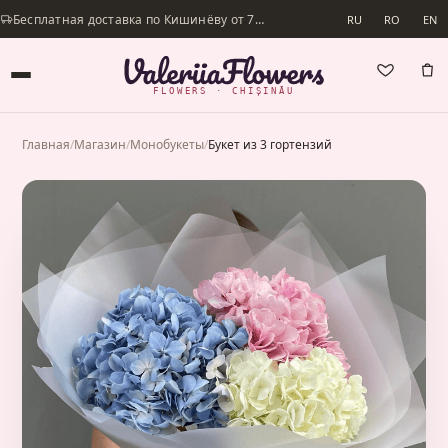
Бесплатная доставка по Кишинёву от 700 lei · Доставим в день заказа
RU
RO
EN
FLOWERS · CHIȘINĂU
Главная
/
Магазин
/
Монобукеты
/
Букет из 3 гортензий