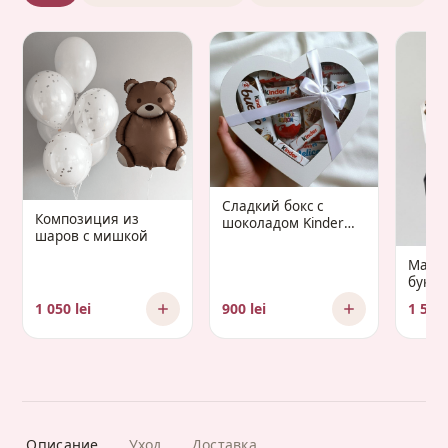
Сладкий бокс с
Композиция из
шоколадом Kinder
шаров с мишкой
«Gaudium Infantis»
Манд
букет 
Gaud
1 050 lei
900 lei
1 500 
Описание
Уход
Доставка