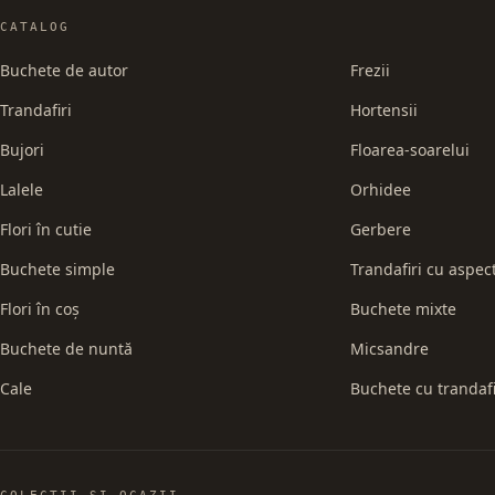
CATALOG
Buchete de autor
Frezii
Trandafiri
Hortensii
Bujori
Floarea-soarelui
Lalele
Orhidee
Flori în cutie
Gerbere
Buchete simple
Trandafiri cu aspec
Flori în coș
Buchete mixte
Buchete de nuntă
Micsandre
Cale
Buchete cu trandafi