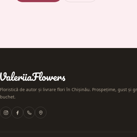
Floristică de autor și livrare flori în Chișinău. Prospețime, gust și gr
buchet.