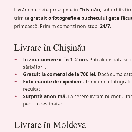
Livrăm buchete proaspete în
Chișinău
, suburbii și î
trimite
gratuit o fotografie a buchetului gata făcu
primească. Primim comenzi non-stop,
24/7
.
Livrare în Chișinău
În ziua comenzii, în 1–2 ore.
Poți alege data și 
sărbătorii.
Gratuit la comenzi de la 700 lei.
Dacă suma este 
Foto înainte de expediere.
Trimitem o fotografie
rezultat.
Surpriză anonimă.
La cerere livrăm buchetul făr
pentru destinatar.
Livrare în Moldova