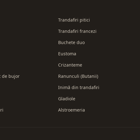
Trandafiri pitici
Trandafiri francezi
Buchete duo
Eustoma
Crizanteme
t de bujor
Ranunculi (Butanii)
Inimă din trandafiri
Gladiole
ri
Alstroemeria