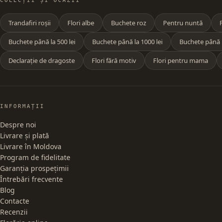
COLECȚII ȘI OCAZII
Trandafiri roșii
Flori albe
Buchete roz
Pentru nuntă
Buchete până la 500 lei
Buchete până la 1000 lei
Buchete până l
Declarație de dragoste
Flori fără motiv
Flori pentru mama
INFORMAȚII
Despre noi
Livrare și plată
Livrare în Moldova
Program de fidelitate
Garanția prospețimii
Întrebări frecvente
Blog
Contacte
Recenzii