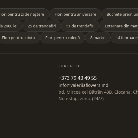
Flori pentru zi de naștere
Flori pentru aniversare
Buchete premiu
a 2000 lei
25 de trandafiri
51 de trandafiri
Externare din mat
Flori pentru iubita
Flori pentru colegă
8 martie
14 februarie
CONTACTE
+373 79 43 49 55
info@valeriiaflowers.md
bd. Mircea cel Bătrân 43B, Ciocana, C
Non-stop, zilnic (24/7)