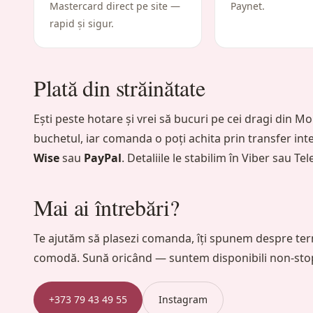
Mastercard direct pe site —
Paynet.
rapid și sigur.
Plată din străinătate
Ești peste hotare și vrei să bucuri pe cei dragi din 
buchetul, iar comanda o poți achita prin transfer in
Wise
sau
PayPal
. Detaliile le stabilim în Viber sau Te
Mai ai întrebări?
Te ajutăm să plasezi comanda, îți spunem despre term
comodă. Sună oricând — suntem disponibili non-sto
+373 79 43 49 55
Instagram