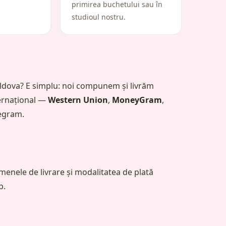
primirea buchetului sau în
studioul nostru.
Moldova? E simplu: noi compunem și livrăm
ternațional —
Western Union
,
MoneyGram
,
legram.
enele de livrare și modalitatea de plată
p.