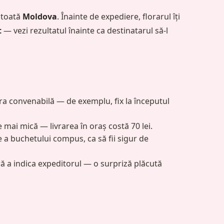
n toată
Moldova
. Înainte de expediere, florarul îți
t
— vezi rezultatul înainte ca destinatarul să-l
ora convenabilă — de exemplu, fix la începutul
mai mică — livrarea în oraș costă 70 lei.
 a buchetului compus, ca să fii sigur de
ă a indica expeditorul — o surpriză plăcută