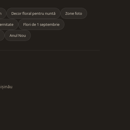
m
Decor floral pentru nuntă
Zone foto
ernitate
Flori de 1 septembrie
Anul Nou
hișinău