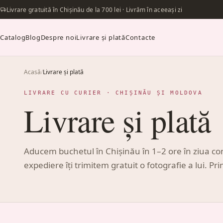
Livrare gratuită în Chișinău de la 700 lei · Livrăm în aceeași zi
Catalog
Blog
Despre noi
Livrare și plată
Contacte
Acasă
/
Livrare și plată
LIVRARE CU CURIER · CHIȘINĂU ȘI MOLDOVA
Livrare și plată
Aducem buchetul în Chișinău în 1–2 ore în ziua com
expediere îți trimitem gratuit o fotografie a lui. 