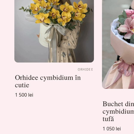
ORHIDEE
Orhidee cymbidium în
cutie
1 500 lei
Buchet din
cymbidium 
tufă
1 050 lei