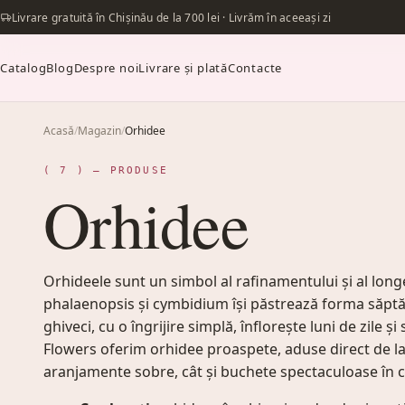
Livrare gratuită în Chișinău de la 700 lei · Livrăm în aceeași zi
Catalog
Blog
Despre noi
Livrare și plată
Contacte
Acasă
/
Magazin
/
Orhidee
( 7 ) — PRODUSE
Orhidee
Orhideele sunt un simbol al rafinamentului și al longe
phalaenopsis și cymbidium își păstrează forma săptăm
ghiveci, cu o îngrijire simplă, înflorește luni de zile ș
Flowers oferim orhidee proaspete, aduse direct de la 
aranjamente sobre, cât și buchete spectaculoase în co