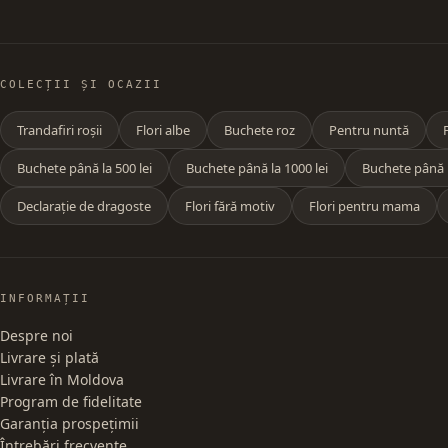
COLECȚII ȘI OCAZII
Trandafiri roșii
Flori albe
Buchete roz
Pentru nuntă
Buchete până la 500 lei
Buchete până la 1000 lei
Buchete până l
Declarație de dragoste
Flori fără motiv
Flori pentru mama
INFORMAȚII
Despre noi
Livrare și plată
Livrare în Moldova
Program de fidelitate
Garanția prospețimii
Întrebări frecvente