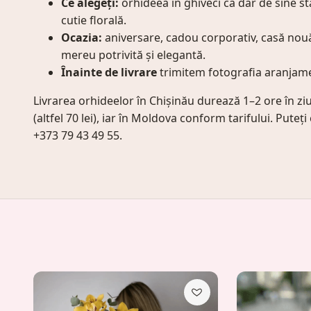
Ce alegeți:
orhideea în ghiveci ca dar de sine st
cutie florală.
Ocazia:
aniversare, cadou corporativ, casă nou
mereu potrivită și elegantă.
Înainte de livrare
trimitem fotografia aranjame
Livrarea orhideelor în Chișinău durează 1–2 ore în ziu
(altfel 70 lei), iar în Moldova conform tarifului. Pute
+373 79 43 49 55.