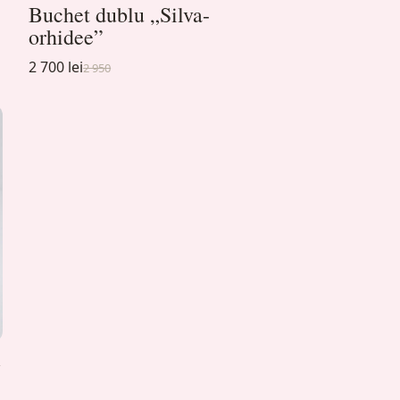
Buchet dublu „Silva-
orhidee”
2 700 lei
2 950
Ă