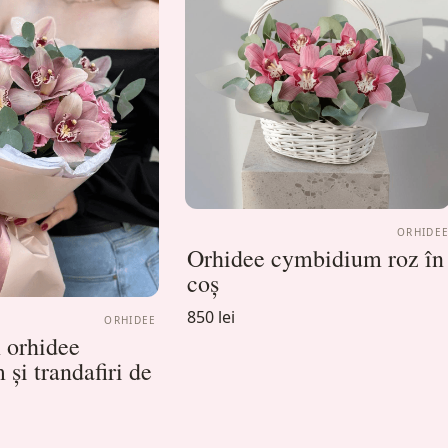
ORHIDE
Orhidee cymbidium roz în
coș
850 lei
ORHIDEE
 orhidee
și trandafiri de