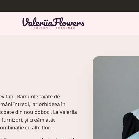
FLOWERS · CHIȘINĂU
vității. Ramurile tăiate de
âni întregi, iar orhideea în
i scoate din nou boboci. La Valeriia
furnizori, și creăm atât
mbinație cu alte flori.