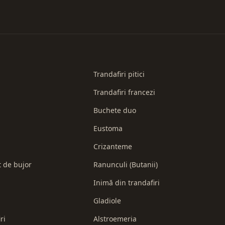
Trandafiri pitici
Trandafiri francezi
Buchete duo
Eustoma
Crizanteme
t de bujor
Ranunculi (Butanii)
Inimă din trandafiri
Gladiole
ri
Alstroemeria