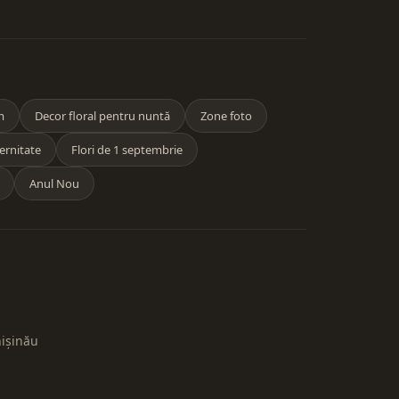
m
Decor floral pentru nuntă
Zone foto
ernitate
Flori de 1 septembrie
Anul Nou
hișinău