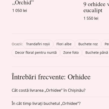
„Orchid”
9 orhidee 
eucalipt
1 050 lei
1 550 lei
Ocazii:
Trandafiri roșii
Flori albe
Buchete roz
Pe
Decor floral pentru nuntă
Zone foto
Buchete până l
Întrebări frecvente: Orhidee
Cât costă livrarea „Orhidee” în Chișinău?
În cât timp livrați buchetul „Orhidee”?