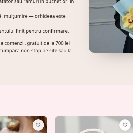
ătător sau ramuri în buchet ori în
ă, mulțumire — orhideea este
ntului finit pentru confirmare.
a comenzii, gratuit de la 700 lei
ți cumpăra non-stop pe site sau la