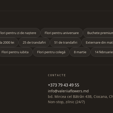
Flori pentru zi de naștere
Flori pentru aniversare
Buchete premiu
a 2000 lei
25 de trandafiri
51 de trandafiri
Externare din mat
Flori pentru iubita
Flori pentru colegă
8 martie
14 februarie
CONTACTE
+373 79 43 49 55
info@valeriiaflowers.md
bd. Mircea cel Bătrân 43B, Ciocana, C
Non-stop, zilnic (24/7)