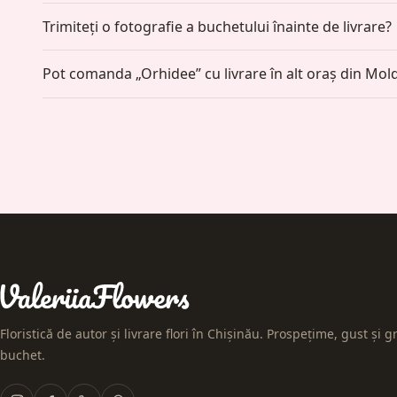
Trimiteți o fotografie a buchetului înainte de livrare?
Pot comanda „Orhidee” cu livrare în alt oraș din Mol
Floristică de autor și livrare flori în Chișinău. Prospețime, gust și gr
buchet.