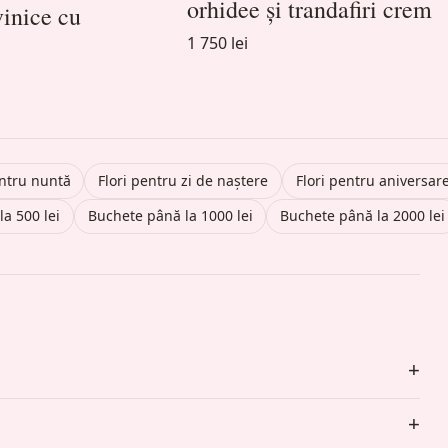
orhidee și trandafiri crem
vinice cu
1 750 lei
ntru nuntă
Flori pentru zi de naștere
Flori pentru aniversar
a 500 lei
Buchete până la 1000 lei
Buchete până la 2000 lei