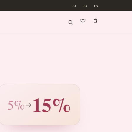
RU
RO
EN
15%
5%
→