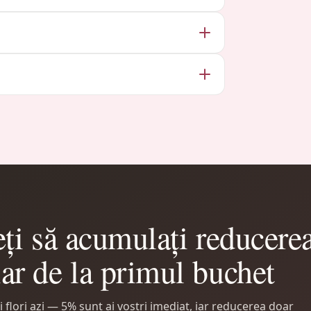
ți să acumulați reducere
iar de la primul buchet
flori azi — 5% sunt ai voștri imediat, iar reducerea doar