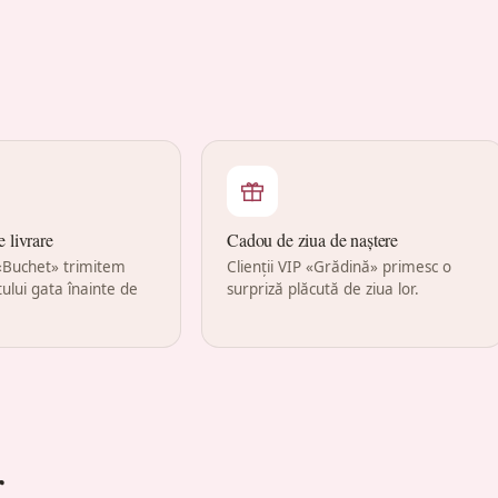
e livrare
Cadou de ziua de naștere
 «Buchet» trimitem
Clienții VIP «Grădină» primesc o
ului gata înainte de
surpriză plăcută de ziua lor.
r