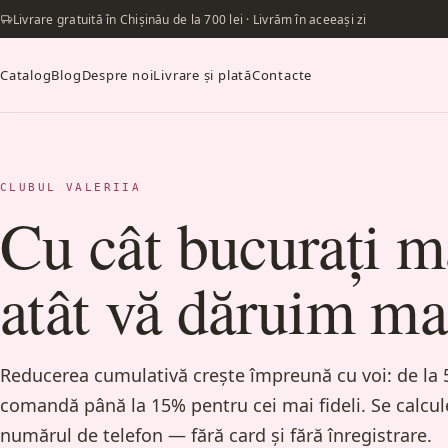
Livrare gratuită în Chișinău de la 700 lei · Livrăm în aceeași zi
Catalog
Blog
Despre noi
Livrare și plată
Contacte
CLUBUL VALERIIA
Cu cât bucurați 
atât vă dăruim ma
Reducerea cumulativă crește împreună cu voi: de la 
comandă până la 15% pentru cei mai fideli. Se calc
numărul de telefon — fără card și fără înregistrare.