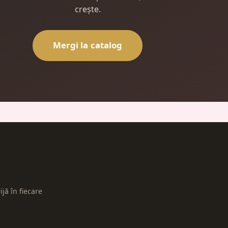
crește.
Mergi la catalog
ijă în fiecare