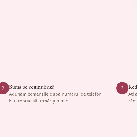
Suma se acumulează
Red
2
3
Adunăm comenzile după numărul de telefon.
Ați 
Nu trebuie să urmăriți nimic.
răm