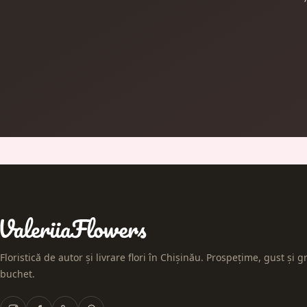
Floristică de autor și livrare flori în Chișinău. Prospețime, gust și gr
buchet.