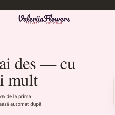
FLOWERS · CHIȘINĂU
mai des — cu
i mult
5% de la prima
ulează automat după