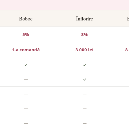
Boboc
Înflorire
5%
8%
1-a comandă
3 000 lei
8
—
—
—
—
—
—
—