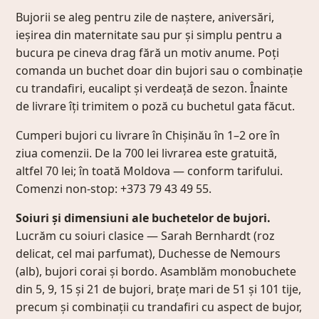
Bujorii se aleg pentru zile de naștere, aniversări,
ieșirea din maternitate sau pur și simplu pentru a
bucura pe cineva drag fără un motiv anume. Poți
comanda un buchet doar din bujori sau o combinație
cu trandafiri, eucalipt și verdeață de sezon. Înainte
de livrare îți trimitem o poză cu buchetul gata făcut.
Cumperi bujori cu livrare în Chișinău în 1–2 ore în
ziua comenzii. De la 700 lei livrarea este gratuită,
altfel 70 lei; în toată Moldova — conform tarifului.
Comenzi non-stop: +373 79 43 49 55.
Soiuri și dimensiuni ale buchetelor de bujori.
Lucrăm cu soiuri clasice — Sarah Bernhardt (roz
delicat, cel mai parfumat), Duchesse de Nemours
(alb), bujori corai și bordo. Asamblăm monobuchete
din 5, 9, 15 și 21 de bujori, brațe mari de 51 și 101 tije,
precum și combinații cu trandafiri cu aspect de bujor,