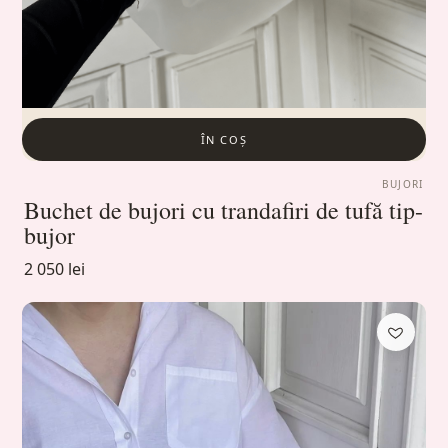
ÎN COȘ
BUJORI
Buchet de bujori cu trandafiri de tufă tip-
bujor
2 050 lei