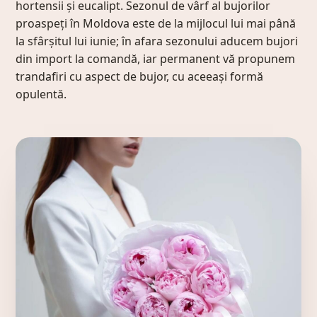
hortensii și eucalipt. Sezonul de vârf al bujorilor
proaspeți în Moldova este de la mijlocul lui mai până
la sfârșitul lui iunie; în afara sezonului aducem bujori
din import la comandă, iar permanent vă propunem
trandafiri cu aspect de bujor
, cu aceeași formă
opulentă.