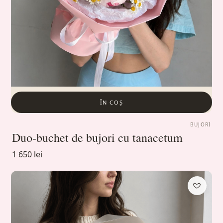
ÎN COȘ
BUJORI
Duo-buchet de bujori cu tanacetum
1 650 lei