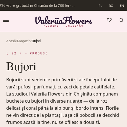
Livrare gratuită în Chișinău de la 700 lei · Livrăm în aceeași zi
RU
RO
EN
FLOWERS · CHIȘINĂU
Acasă
/
Magazin
/
Bujori
( 22 ) — PRODUSE
Bujori
Bujorii sunt vedetele primăverii și ale începutului de
vară: pufoși, parfumați, cu zeci de petale catifelate.
La studioul Valeriia Flowers din Chișinău compunem
buchete cu bujori în diverse nuanțe — de la roz
delicat și coral până la alb pur și bordo intens. Florile
ne vin direct de la plantații, așa că bobocii se deschid
frumos acasă la tine, nu se ofilesc a doua zi.