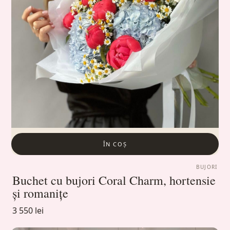
ÎN COȘ
BUJORI
Buchet cu bujori Coral Charm, hortensie
și romanițe
3 550 lei