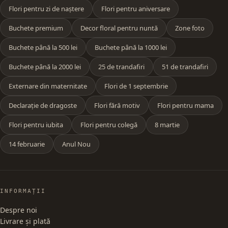
Flori pentru zi de naștere
Flori pentru aniversare
Buchete premium
Decor floral pentru nuntă
Zone foto
Buchete până la 500 lei
Buchete până la 1000 lei
Buchete până la 2000 lei
25 de trandafiri
51 de trandafiri
Externare din maternitate
Flori de 1 septembrie
Declarație de dragoste
Flori fără motiv
Flori pentru mama
Flori pentru iubita
Flori pentru colegă
8 martie
14 februarie
Anul Nou
INFORMAȚII
Despre noi
Livrare și plată