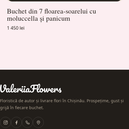
Buchet din 7 floarea-soarelui cu
moluccella și panicum
1 450 lei
Floristică de autor și livrare flori în Chișinău. Prospețime, gust și
grijă în fiecare buchet.