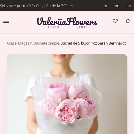
Livrare gratuită în Chișinău de la 700 lei · Livrăm în aceeași zi
RU
RO
EN
FLOWERS · CHIȘINĂU
Acasă
/
Magazin
/
Buchete simple
/
Buchet de 5 bujori roz Sarah Bernhardt