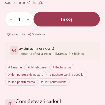
sau o surpriză dragă.
−
+
În coș
1
La favorite
Distribuie
Livrăm azi la ora dorită
Comandă până la 19:00 — livrăm azi în Chișinău
# 8 martie
# 14 februarie
# Buchete roz
# Flori pentru zi de naștere
# Buchete până la 2000 lei
# Flori pentru mama
# Flori pentru iubita
Completează cadoul