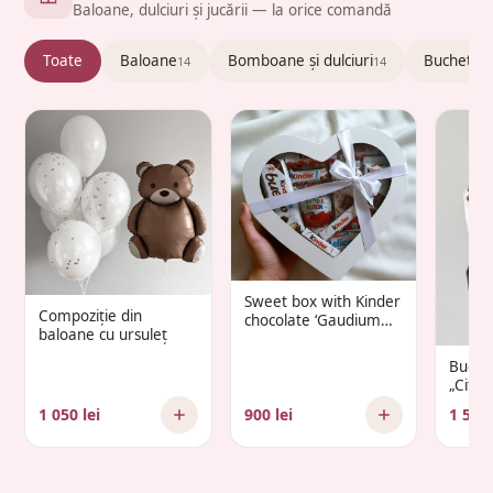
Baloane, dulciuri și jucării — la orice comandă
Toate
Baloane
Bomboane și dulciuri
Buchete c
14
14
Sweet box with Kinder
Compoziție din
chocolate ‘Gaudium
baloane cu ursuleț
Infantis’
Buche
„Citr
1 050 lei
900 lei
1 500 