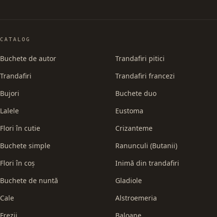
CATALOG
Buchete de autor
Trandafiri pitici
Trandafiri
Trandafiri francezi
Bujori
Buchete duo
Lalele
Eustoma
Flori în cutie
Crizanteme
Buchete simple
Ranunculi (Butanii)
Flori în coș
Inimă din trandafiri
Buchete de nuntă
Gladiole
Cale
Alstroemeria
Frezii
Baloane