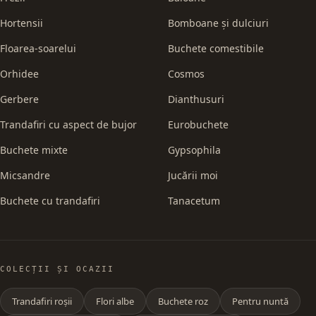
Hortensii
Bomboane și dulciuri
Floarea-soarelui
Buchete comestibile
Orhidee
Cosmos
Gerbere
Dianthusuri
Trandafiri cu aspect de bujor
Eurobuchete
Buchete mixte
Gypsophila
Micsandre
Jucării moi
Buchete cu trandafiri
Tanacetum
COLECȚII ȘI OCAZII
Trandafiri roșii
Flori albe
Buchete roz
Pentru nuntă