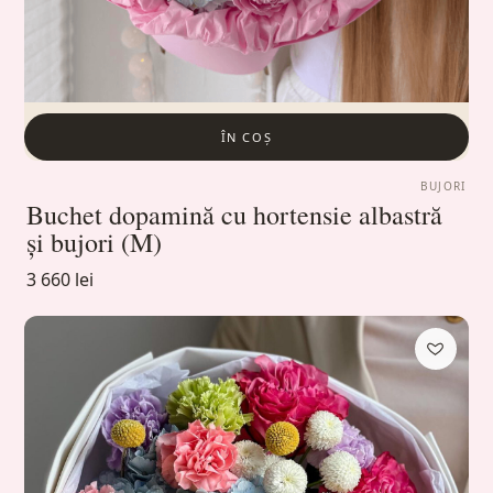
ÎN COȘ
BUJORI
Buchet dopamină cu hortensie albastră
și bujori (M)
3 660 lei