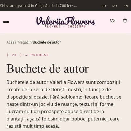
Livrare gratuită în Chișinău de la 700 lei · Livrăm în aceeași zi
RU
RO
EN
FLOWERS · CHIȘINĂU
Acasă
/
Magazin
/
Buchete de autor
( 21 ) — PRODUSE
Buchete de autor
Buchetele de autor Valeriia Flowers sunt compoziții
create de la zero de floriștii noștri, în funcție de
dispoziție și ocazie. Fără șabloane: fiecare buchet se
naște dintr-un joc viu de nuanțe, texturi și forme.
Lucrăm cu flori proaspete aduse direct de la
plantații, așa că folosim doar boboci puternici, care
rezistă mult timp acasă.