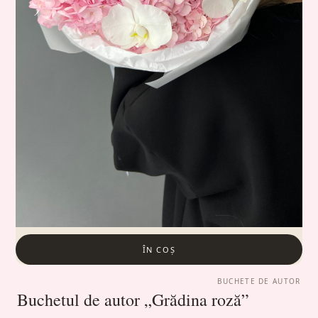
ÎN COȘ
BUCHETE DE AUTOR
Buchetul de autor „Grădina roză”