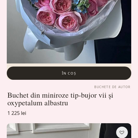
ÎN COȘ
BUCHETE DE AUTOR
Buchet din miniroze tip-bujor vii și
oxypetalum albastru
1 225 lei