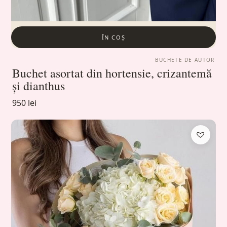
ÎN COȘ
BUCHETE DE AUTOR
Buchet asortat din hortensie, crizantemă
și dianthus
950 lei