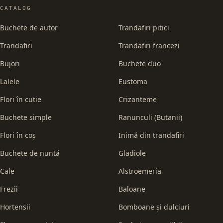
CATALOG
Buchete de autor
Trandafiri pitici
Trandafiri
Trandafiri francezi
Bujori
Buchete duo
Lalele
Eustoma
Flori în cutie
Crizanteme
Buchete simple
Ranunculi (Butanii)
Flori în coș
Inimă din trandafiri
Buchete de nuntă
Gladiole
Cale
Alstroemeria
Frezii
Baloane
Hortensii
Bomboane și dulciuri