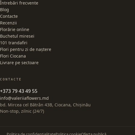
Întrebări frecvente
Blog
Contacte
Recenzii
Florărie online
Buchetul miresei
101 trandafiri
Flori pentru zi de naștere
Flori Ciocana
Livrare pe sectoare
CONTACTE
+373 79 43 49 55
info@valeriiaflowers.md
bd. Mircea cel Bătrân 43B, Ciocana, Chișinău
Non-stop, zilnic (24/7)
Politica de confidențialitate
Politica cookie
Oferta publică