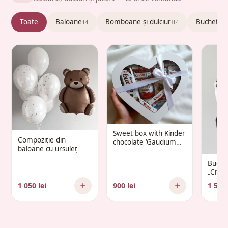
Toate
Baloane
Bomboane și dulciuri
Buchete c
14
14
Sweet box with Kinder
Compoziție din
chocolate ‘Gaudium
baloane cu ursuleț
Infantis’
Buche
„Citr
1 050 lei
900 lei
1 500 