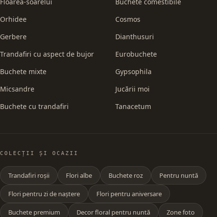
Floarea-soarelui
Buchete comestibile
Orhidee
Cosmos
Gerbere
Dianthusuri
Trandafiri cu aspect de bujor
Eurobuchete
Buchete mixte
Gypsophila
Micsandre
Jucării moi
Buchete cu trandafiri
Tanacetum
COLECȚII ȘI OCAZII
Trandafiri roșii
Flori albe
Buchete roz
Pentru nuntă
Flori pentru zi de naștere
Flori pentru aniversare
Buchete premium
Decor floral pentru nuntă
Zone foto