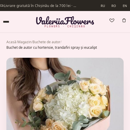
Livrare gratuită în Chișinău de la 700 lei · Livrăm în aceeași zi
RU
RO
EN
FLOWERS · CHIȘINĂU
Acasă
/
Magazin
/
Buchete de autor
/
Buchet de autor cu hortensie, trandafiri spray și eucalipt