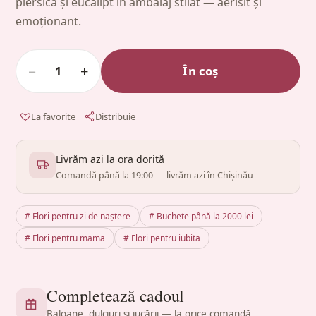
piersică și eucalipt în ambalaj stilat — aerisit și
emoționant.
−
+
În coș
1
La favorite
Distribuie
Livrăm azi la ora dorită
Comandă până la 19:00 — livrăm azi în Chișinău
# Flori pentru zi de naștere
# Buchete până la 2000 lei
# Flori pentru mama
# Flori pentru iubita
Completează cadoul
Baloane, dulciuri și jucării — la orice comandă