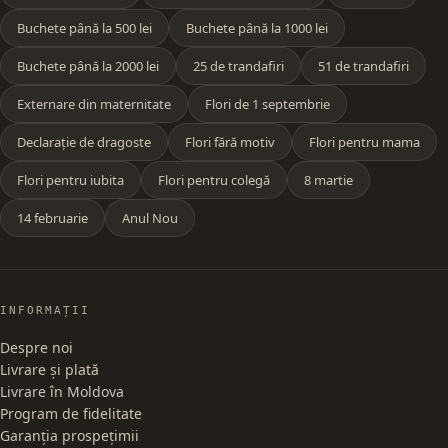
Buchete până la 500 lei
Buchete până la 1000 lei
Buchete până la 2000 lei
25 de trandafiri
51 de trandafiri
Externare din maternitate
Flori de 1 septembrie
Declarație de dragoste
Flori fără motiv
Flori pentru mama
Flori pentru iubita
Flori pentru colegă
8 martie
14 februarie
Anul Nou
INFORMAȚII
Despre noi
Livrare și plată
Livrare în Moldova
Program de fidelitate
Garanția prospețimii