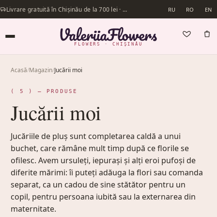
Livrare gratuită în Chișinău de la 700 lei · Livrăm în aceeași zi
RU
RO
EN
FLOWERS · CHIȘINĂU
Acasă
/
Magazin
/
Jucării moi
( 5 ) — PRODUSE
Jucării moi
Jucăriile de pluș sunt completarea caldă a unui
buchet, care rămâne mult timp după ce florile se
ofilesc. Avem ursuleți, iepurași și alți eroi pufoși de
diferite mărimi: îi puteți adăuga la flori sau comanda
separat, ca un cadou de sine stătător pentru un
copil, pentru persoana iubită sau la externarea din
maternitate.