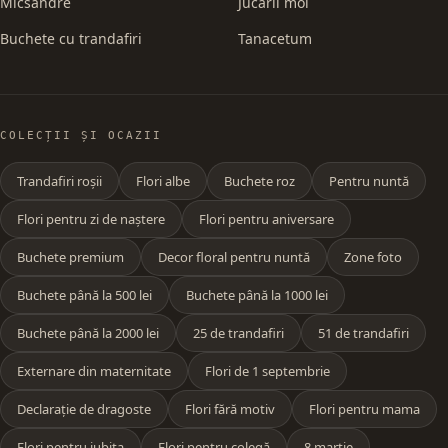
Micsandre
Jucării moi
Buchete cu trandafiri
Tanacetum
COLECȚII ȘI OCAZII
Trandafiri roșii
Flori albe
Buchete roz
Pentru nuntă
Flori pentru zi de naștere
Flori pentru aniversare
Buchete premium
Decor floral pentru nuntă
Zone foto
Buchete până la 500 lei
Buchete până la 1000 lei
Buchete până la 2000 lei
25 de trandafiri
51 de trandafiri
Externare din maternitate
Flori de 1 septembrie
Declarație de dragoste
Flori fără motiv
Flori pentru mama
Flori pentru iubita
Flori pentru colegă
8 martie