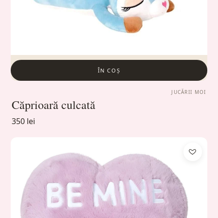
ÎN COȘ
JUCĂRII MOI
Căprioară culcată
350 lei