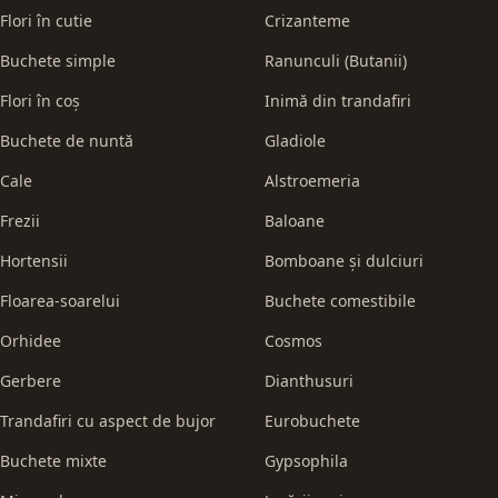
Flori în cutie
Crizanteme
Buchete simple
Ranunculi (Butanii)
Flori în coș
Inimă din trandafiri
Buchete de nuntă
Gladiole
Cale
Alstroemeria
Frezii
Baloane
Hortensii
Bomboane și dulciuri
Floarea-soarelui
Buchete comestibile
Orhidee
Cosmos
Gerbere
Dianthusuri
Trandafiri cu aspect de bujor
Eurobuchete
Buchete mixte
Gypsophila