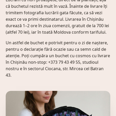
că buchetul rezistă mult în vază. Înainte de livrare îți
trimitem fotografia lucrării gata făcute, ca să vezi
exact ce va primi destinatarul. Livrarea în Chișinău
durează 1–2 ore în ziua comenzii, gratuit de la 700 lei
(altfel 70 lei), iar în toată Moldova conform tarifului.
Un astfel de buchet e potrivit pentru o zi de naștere,
pentru o declarație fără ocazie sau ca semn cald de
atenție. Poți cumpăra un buchet cu cosmos cu livrare
în Chișinău non-stop: +373 79 43 49 55, studioul
nostru e în sectorul Ciocana, str. Mircea cel Batran
43.