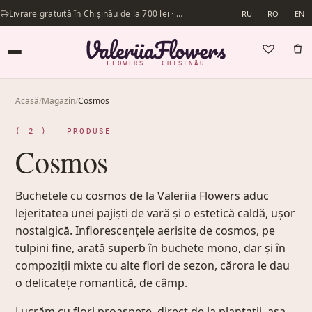
Livrare gratuită în Chișinău de la 700 lei · Livrăm în aceeași zi
RU
RO
EN
FLOWERS · CHIȘINĂU
Acasă
/
Magazin
/
Cosmos
( 2 ) — PRODUSE
Cosmos
Buchetele cu cosmos de la Valeriia Flowers aduc
lejeritatea unei pajiști de vară și o estetică caldă, ușor
nostalgică. Inflorescențele aerisite de cosmos, pe
tulpini fine, arată superb în buchete mono, dar și în
compoziții mixte cu alte flori de sezon, cărora le dau
o delicatețe romantică, de câmp.
Lucrăm cu flori proaspete, direct de la plantații, așa