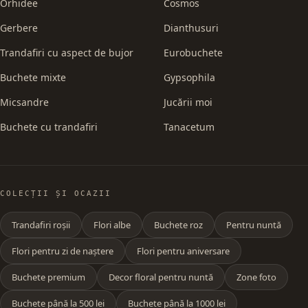
Orhidee
Cosmos
Gerbere
Dianthusuri
Trandafiri cu aspect de bujor
Eurobuchete
Buchete mixte
Gypsophila
Micsandre
Jucării moi
Buchete cu trandafiri
Tanacetum
COLECȚII ȘI OCAZII
Trandafiri roșii
Flori albe
Buchete roz
Pentru nuntă
Flori pentru zi de naștere
Flori pentru aniversare
Buchete premium
Decor floral pentru nuntă
Zone foto
Buchete până la 500 lei
Buchete până la 1000 lei