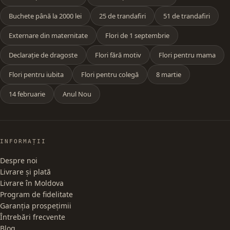
Buchete până la 2000 lei
25 de trandafiri
51 de trandafiri
Externare din maternitate
Flori de 1 septembrie
Declarație de dragoste
Flori fără motiv
Flori pentru mama
Flori pentru iubita
Flori pentru colegă
8 martie
14 februarie
Anul Nou
INFORMAȚII
Despre noi
Livrare și plată
Livrare în Moldova
Program de fidelitate
Garanția prospețimii
Întrebări frecvente
Blog