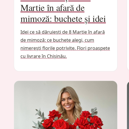
Martie în afară de
mimoză: buchete și idei
Idei ce să dăruiești de 8 Martie în afară
de mimoză: ce buchete alegi, cum
nimerești florile potrivite. Flori proaspete
cu livrare în Chișinău.