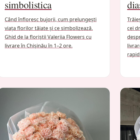
simbolistica
dia
Când înfloresc bujorii, cum prelungești
Trăie
viața florilor tăiate și ce simbolizează.
cei d
Ghid de la floriștii Valeriia Flowers cu
despr
livrare în Chișinău în 1–2 ore.
livra
rapid