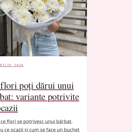
RILIE 2026
flori poți dărui unui
bat: variante potrivite
ocazii
i ce flori se potrivesc unui bărbat,
u ce ocazii și cum se face un buchet