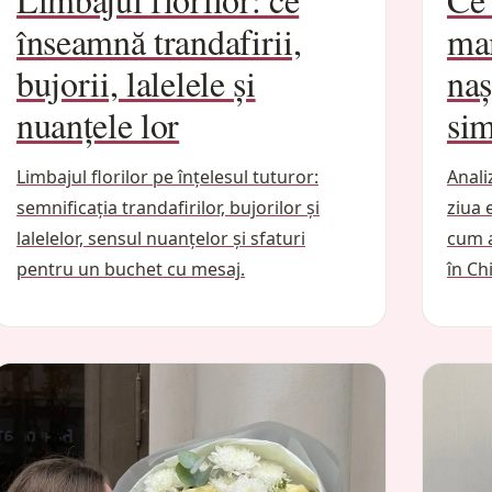
înseamnă trandafirii,
mam
bujorii, lalelele și
naș
nuanțele lor
si
Limbajul florilor pe înțelesul tuturor:
Anali
semnificația trandafirilor, bujorilor și
ziua 
lalelelor, sensul nuanțelor și sfaturi
cum a
pentru un buchet cu mesaj.
în Ch