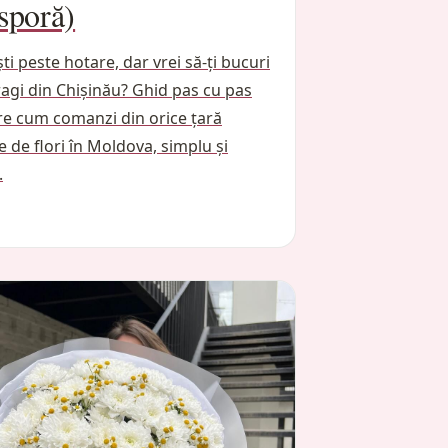
sporă)
ști peste hotare, dar vrei să-ți bucuri
ragi din Chișinău? Ghid pas cu pas
e cum comanzi din orice țară
re de flori în Moldova, simplu și
.