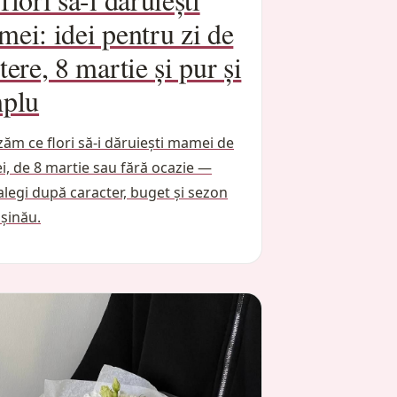
ei: idei pentru zi de
tere, 8 martie și pur și
mplu
zăm ce flori să-i dăruiești mamei de
ei, de 8 martie sau fără ocazie —
legi după caracter, buget și sezon
ișinău.