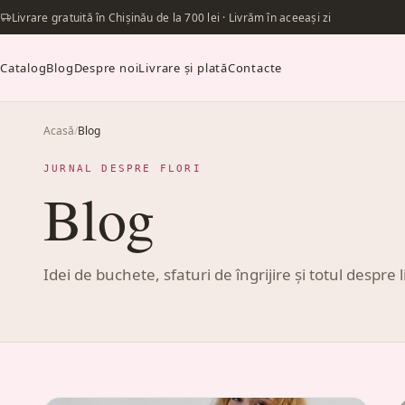
Livrare gratuită în Chișinău de la 700 lei · Livrăm în aceeași zi
Catalog
Blog
Despre noi
Livrare și plată
Contacte
Acasă
/
Blog
JURNAL DESPRE FLORI
Blog
Idei de buchete, sfaturi de îngrijire și totul despre l