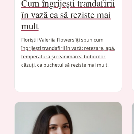
Cum îngrijești trandafirii
în vază ca să reziste mai
mult
Floriștii Valeriia Flowers îți spun cum
îngrijești trandafirii în vază: retezare, apă,
temperatură și reanimarea bobocilor
căzuți, ca buchetul să reziste mai mult.