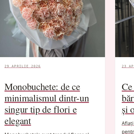
29 APRILIE 2026
23 AP
Monobuchete: de ce
Ce 
minimalismul dintr-un
băr
singur tip de flori e
și 
elegant
Aflaț
pentr