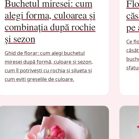
Buchetul miresei: cum
Flo
alegi forma, culoarea și
căs
combinația după rochie
pe 
și sezon
Ce fl
căsăt
Ghid de florar: cum alegi buchetul
buche
miresei după formă, culoare și sezon,
sfatu
cum îl potrivești cu rochia și silueta și
cum eviți greșelile de culoare.