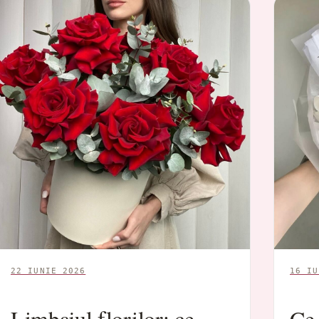
22 IUNIE 2026
16 IU
Limbajul florilor: ce
Ce 