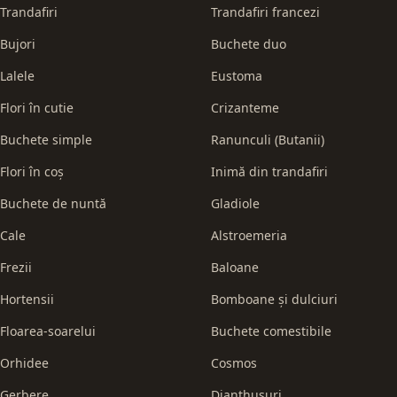
Trandafiri
Trandafiri francezi
Bujori
Buchete duo
Lalele
Eustoma
Flori în cutie
Crizanteme
Buchete simple
Ranunculi (Butanii)
Flori în coș
Inimă din trandafiri
Buchete de nuntă
Gladiole
Cale
Alstroemeria
Frezii
Baloane
Hortensii
Bomboane și dulciuri
Floarea-soarelui
Buchete comestibile
Orhidee
Cosmos
Gerbere
Dianthusuri