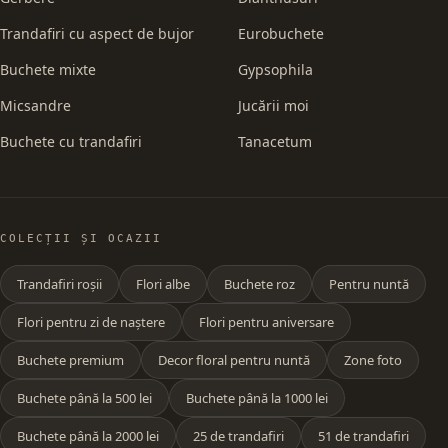
Trandafiri cu aspect de bujor
Eurobuchete
Buchete mixte
Gypsophila
Micsandre
Jucării moi
Buchete cu trandafiri
Tanacetum
COLECȚII ȘI OCAZII
Trandafiri roșii
Flori albe
Buchete roz
Pentru nuntă
Flori pentru zi de naștere
Flori pentru aniversare
Buchete premium
Decor floral pentru nuntă
Zone foto
Buchete până la 500 lei
Buchete până la 1000 lei
Buchete până la 2000 lei
25 de trandafiri
51 de trandafiri