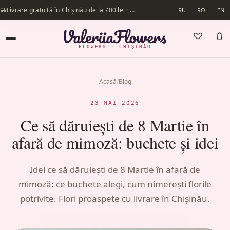
Livrare gratuită în Chișinău de la 700 lei · Livrăm în aceeași zi
RU
RO
EN
FLOWERS · CHIȘINĂU
Acasă
/
Blog
23 MAI 2026
Ce să dăruiești de 8 Martie în
afară de mimoză: buchete și idei
Idei ce să dăruiești de 8 Martie în afară de
mimoză: ce buchete alegi, cum nimerești florile
potrivite. Flori proaspete cu livrare în Chișinău.