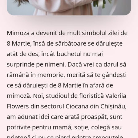
Mimoza a devenit de mult simbolul zilei de
8 Martie, însă de sărbătoare se dăruiește
atât de des, încât buchetul nu mai
surprinde pe nimeni. Dacă vrei ca darul să
rămână în memorie, merită să te gândești
ce să dăruiești de 8 Martie în afară de
mimoză. Noi, studioul de floristică Valeriia
Flowers din sectorul Ciocana din Chișinău,
am adunat idei care arată proaspăt, sunt
potrivite pentru mamă, soție, colegă sau
prietenă și nu se pierd printre crenguțele