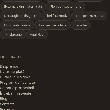
Externare din maternitate
Flori de 1 septembrie
Declarație de dragoste
Flori fără motiv
Flori pentru mama
Flori pentru iubita
Flori pentru colegă
8 martie
14 februarie
Anul Nou
INFORMAȚII
Despre noi
Livrare și plată
Livrare în Moldova
Program de fidelitate
Garanția prospețimii
Întrebări frecvente
Blog
Contacte
Recenzii