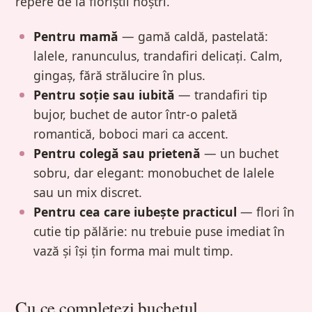
repere de la floriștii noștri.
Pentru mamă
— gamă caldă, pastelată:
lalele, ranunculus, trandafiri delicați. Calm,
gingaș, fără strălucire în plus.
Pentru soție sau iubită
— trandafiri tip
bujor, buchet de autor într-o paletă
romantică, boboci mari ca accent.
Pentru colegă sau prietenă
— un buchet
sobru, dar elegant: monobuchet de lalele
sau un mix discret.
Pentru cea care iubește practicul
— flori în
cutie tip pălărie: nu trebuie puse imediat în
vază și își țin forma mai mult timp.
Cu ce completezi buchetul