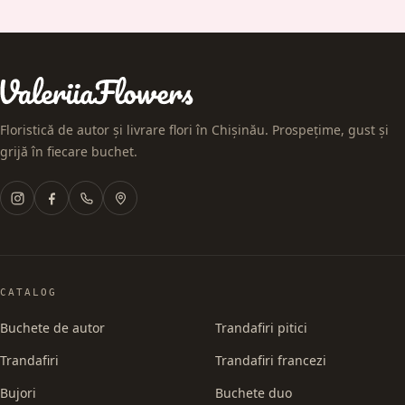
Floristică de autor și livrare flori în Chișinău. Prospețime, gust și
grijă în fiecare buchet.
CATALOG
Buchete de autor
Trandafiri pitici
Trandafiri
Trandafiri francezi
Bujori
Buchete duo