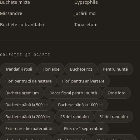
Buchete mixte
Gypsophila
Micsandre
Jucării moi
Buchete cu trandafiri
Tanacetum
COLECȚII ȘI OCAZII
Trandafiri roșii
Flori albe
Buchete roz
Pentru nuntă
Flori pentru zi de naștere
Flori pentru aniversare
Buchete premium
Decor floral pentru nuntă
Zone foto
Buchete până la 500 lei
Buchete până la 1000 lei
Buchete până la 2000 lei
25 de trandafiri
51 de trandafiri
Externare din maternitate
Flori de 1 septembrie