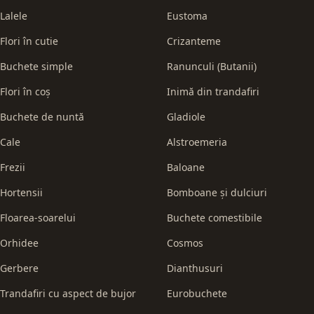
Lalele
Eustoma
Flori în cutie
Crizanteme
Buchete simple
Ranunculi (Butanii)
Flori în coș
Inimă din trandafiri
Buchete de nuntă
Gladiole
Cale
Alstroemeria
Frezii
Baloane
Hortensii
Bomboane și dulciuri
Floarea-soarelui
Buchete comestibile
Orhidee
Cosmos
Gerbere
Dianthusuri
Trandafiri cu aspect de bujor
Eurobuchete