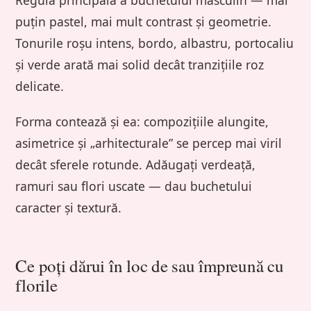
Regula principală a buchetului masculin — mai
puțin pastel, mai mult contrast și geometrie.
Tonurile roșu intens, bordo, albastru, portocaliu
și verde arată mai solid decât tranzițiile roz
delicate.
Forma contează și ea: compozițiile alungite,
asimetrice și „arhitecturale” se percep mai viril
decât sferele rotunde. Adăugați verdeață,
ramuri sau flori uscate — dau buchetului
caracter și textură.
Ce poți dărui în loc de sau împreună cu
florile