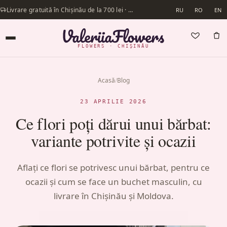
Livrare gratuită în Chișinău de la 700 lei · Livrăm în aceeași zi
RU
RO
EN
FLOWERS · CHIȘINĂU
Acasă
/
Blog
23 APRILIE 2026
Ce flori poți dărui unui bărbat:
variante potrivite și ocazii
Aflați ce flori se potrivesc unui bărbat, pentru ce
ocazii și cum se face un buchet masculin, cu
livrare în Chișinău și Moldova.