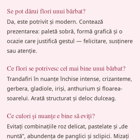
Se pot dărui flori unui bărbat?
Da, este potrivit și modern. Contează
prezentarea: paletă sobră, formă grafică și o
ocazie care justifică gestul — felicitare, susținere
sau atenție.
Ce flori se potrivesc cel mai bine unui bărbat?
Trandafiri în nuanțe închise intense, crizanteme,
gerbera, gladiole, iriși, anthurium și floarea-
soarelui. Arată structurat și deloc dulceag.
Ce culori și nuanțe e bine să eviți?
Evitați combinațiile roz delicat, pastelate și „de
nuntă”, abundența de panglici și sclipici. Mizați