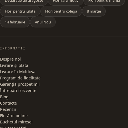
Declarație de dragoste
Flori fără motiv
Flori pentru mama
Flori pentru iubita
Flori pentru colegă
8 martie
14 februarie
Anul Nou
INFORMAȚII
Despre noi
Livrare și plată
Livrare în Moldova
Program de fidelitate
Garanția prospețimii
Întrebări frecvente
Blog
Contacte
Recenzii
Florărie online
Buchetul miresei