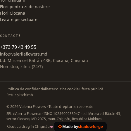
101 trandafiri
Flori pentru zi de naștere
Flori Ciocana
Livrare pe sectoare
CONTACTE
+373 79 43 49 55
info@valeriiaflowers.md
bd. Mircea cel Bătrân 43B, Ciocana, Chișinău
Non-stop, zilnic (24/7)
Politica de confidențialitate
Politica cookie
Oferta publică
Retur și schimb
© 2026 Valeriia Flowers · Toate drepturile rezervate
SRL «Valeriia Flowers»
· IDNO 1025600033947
· bd. Mircea cel Bătrân 43,
sector Ciocana, MD-2075, mun. Chișinău, Republica Moldova
Made by
shadowforge
Făcut cu drag în Chișinău