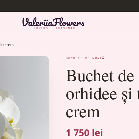
FLOWERS · CHIȘINĂU
iri crem
BUCHETE DE NUNTĂ
Buchet de 
orhidee și 
crem
1 750 lei