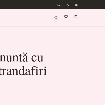
RU
RO
EN
nuntă cu
trandafiri