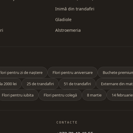
Inimă din trandafiri
Gladiole
ri
Alstroemeria
Flori pentru zi de naștere
Flori pentru aniversare
Buchete premiu
a 2000 lei
25 de trandafiri
51 de trandafiri
Externare din mat
Flori pentru iubita
Flori pentru colegă
8 martie
14 februarie
CONTACTE