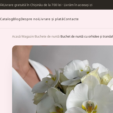
Livrare gratuită în Chișinău de la 700 lei · Livrăm în aceeași zi
Catalog
Blog
Despre noi
Livrare și plată
Contacte
Acasă
/
Magazin
/
Buchete de nuntă
/
Buchet de nuntă cu orhidee și trandaf