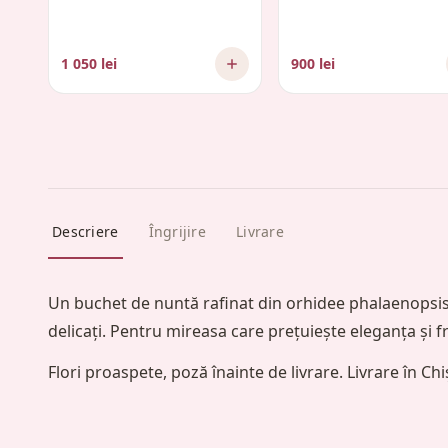
1 050 lei
900 lei
Descriere
Îngrijire
Livrare
Un buchet de nuntă rafinat din orhidee phalaenopsis 
delicați. Pentru mireasa care prețuiește eleganța și f
Flori proaspete, poză înainte de livrare. Livrare în Chiș