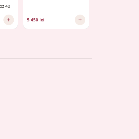
roz 40
5 450 lei
2 575 lei