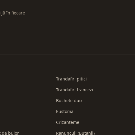
ijă în fiecare
Trandafiri pitici
Trandafiri francezi
Buchete duo
Eustoma
Crizanteme
t de bujor
Ranunculi (Butanii)