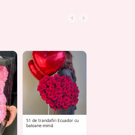
COMBO 25 trandafiri 
set de 7 baloane „I
51 de trandafiri Ecuador cu
baloane-inimă