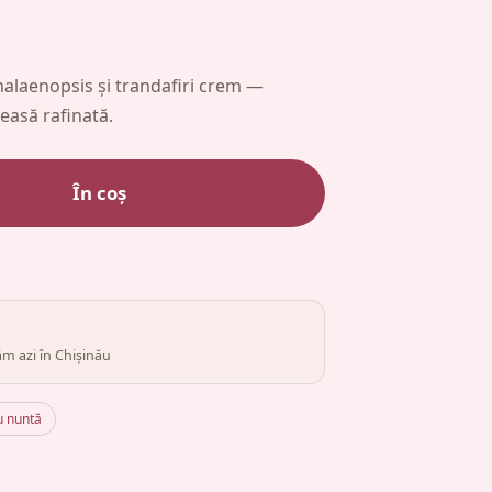
alaenopsis și trandafiri crem —
easă rafinată.
În coș
m azi în Chișinău
u nuntă