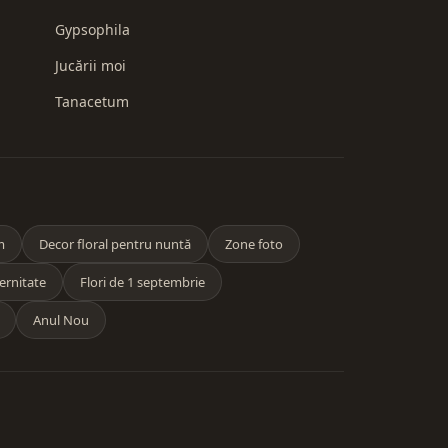
Gypsophila
Jucării moi
Tanacetum
m
Decor floral pentru nuntă
Zone foto
ernitate
Flori de 1 septembrie
Anul Nou