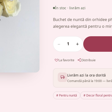
În stoc · livrăm azi
Buchet de nuntă din orhidee ph
alegerea elegantă pentru o mir
−
+
1
La favorite
Distribuie
Livrăm azi la ora dorită
Comandă până la 19:00 — livră
# Pentru nuntă
# Decor floral pentr