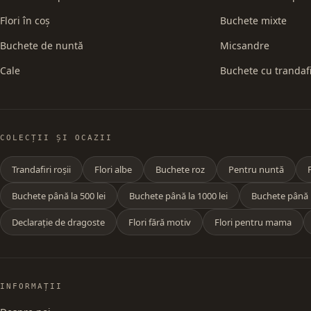
Flori în coș
Buchete mixte
Buchete de nuntă
Micsandre
Cale
Buchete cu trandafi
COLECȚII ȘI OCAZII
Trandafiri roșii
Flori albe
Buchete roz
Pentru nuntă
Buchete până la 500 lei
Buchete până la 1000 lei
Buchete până l
Declarație de dragoste
Flori fără motiv
Flori pentru mama
INFORMAȚII