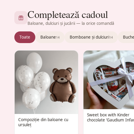
Completează cadoul
Baloane, dulciuri și jucării — la orice comandă
Toate
Baloane
Bomboane și dulciuri
Buche
14
14
Sweet box with Kinder
Compoziție din baloane cu
chocolate ‘Gaudium Infan
ursuleț