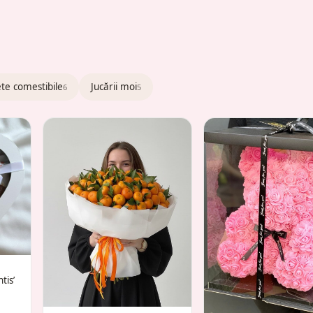
te comestibile
Jucării moi
6
5
tis’