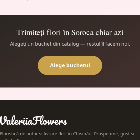
Trimiteți flori în Soroca chiar azi
Alegeți un buchet din catalog — restul îl facem noi.
Alege buchetul
Floristică de autor și livrare flori în Chișinău. Prospețime, gust și