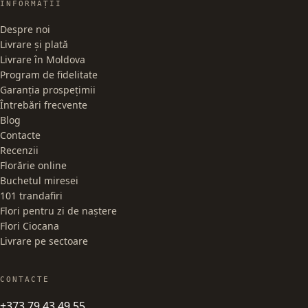
INFORMAȚII
Despre noi
Livrare și plată
Livrare în Moldova
Program de fidelitate
Garanția prospețimii
Întrebări frecvente
Blog
Contacte
Recenzii
Florărie online
Buchetul miresei
101 trandafiri
Flori pentru zi de naștere
Flori Ciocana
Livrare pe sectoare
CONTACTE
+373 79 43 49 55