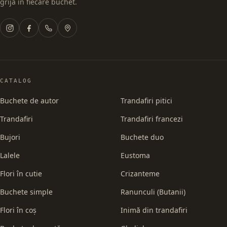
grijă în fiecare buchet.
CATALOG
Buchete de autor
Trandafiri pitici
Trandafiri
Trandafiri francezi
Bujori
Buchete duo
Lalele
Eustoma
Flori în cutie
Crizanteme
Buchete simple
Ranunculi (Butanii)
Flori în coș
Inimă din trandafiri