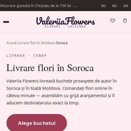
Livrare gratuită în Chișinău de la 700 lei · Livrăm în aceeași zi
RU
RO
EN
FLOWERS · CHIȘINĂU
Acasă
/
Livrare flori în Moldova
/
Soroca
LIVRARE · СЕВЕР
Livrare flori în Soroca
Valeriia Flowers livrează buchete proaspete de autor în
Soroca și în toată Moldova. Comandați flori online în
câteva minute — asamblăm cu grijă aranjamentul și îl
aducem destinatarului exact la timp.
Alege buchetul