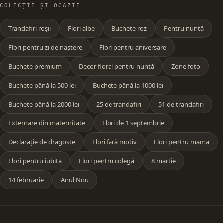
COLECȚII ȘI OCAZII
Trandafiri roșii
Flori albe
Buchete roz
Pentru nuntă
Flori pentru zi de naștere
Flori pentru aniversare
Buchete premium
Decor floral pentru nuntă
Zone foto
Buchete până la 500 lei
Buchete până la 1000 lei
Buchete până la 2000 lei
25 de trandafiri
51 de trandafiri
Externare din maternitate
Flori de 1 septembrie
Declarație de dragoste
Flori fără motiv
Flori pentru mama
Flori pentru iubita
Flori pentru colegă
8 martie
14 februarie
Anul Nou