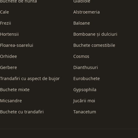
Buchete de nuntă
Gladiole
Cale
Alstroemeria
Frezii
Baloane
Hortensii
Bomboane și dulciuri
Floarea-soarelui
Buchete comestibile
Orhidee
Cosmos
Gerbere
Dianthusuri
Trandafiri cu aspect de bujor
Eurobuchete
Buchete mixte
Gypsophila
Micsandre
Jucării moi
Buchete cu trandafiri
Tanacetum