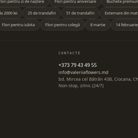
Flori pentru zi de naștere
Flori pentru aniversare
Buchete premiu
a 2000 lei
25 de trandafiri
51 de trandafiri
Externare din mat
Flori pentru iubita
Flori pentru colegă
8 martie
14 februarie
CONTACTE
+373 79 43 49 55
info@valeriiaflowers.md
bd. Mircea cel Bătrân 43B, Ciocana, C
Non-stop, zilnic (24/7)