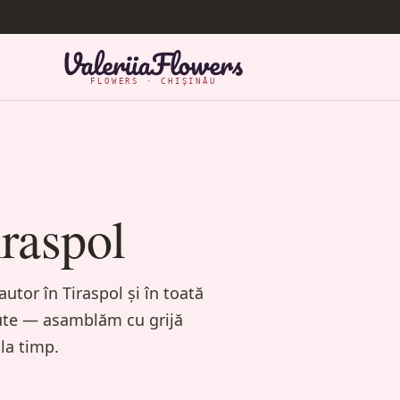
FLOWERS · CHIȘINĂU
iraspol
utor în Tiraspol și în toată
nute — asamblăm cu grijă
la timp.