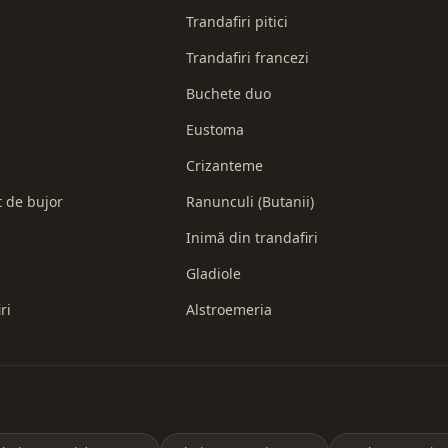
Trandafiri pitici
Trandafiri francezi
Buchete duo
Eustoma
Crizanteme
t de bujor
Ranunculi (Butanii)
Inimă din trandafiri
Gladiole
ri
Alstroemeria