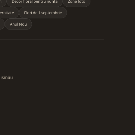
m
Decor floral pentru nuntă
Zone foto
ernitate
Flori de 1 septembrie
Anul Nou
hișinău