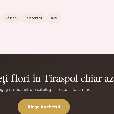
Râșcani
Telecentru
Bălți
ți flori în Tiraspol chiar az
egeți un buchet din catalog — restul îl facem noi.
Alege buchetul