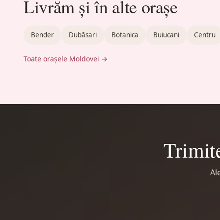
Livrăm și în alte orașe
Bender
Dubăsari
Botanica
Buiucani
Centru
Toate orașele Moldovei →
Trimite
Al