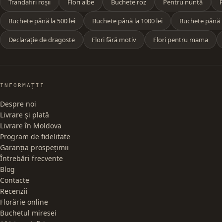
Trandafiri roșii
Flori albe
Buchete roz
Pentru nuntă
Buchete până la 500 lei
Buchete până la 1000 lei
Buchete până l
Declarație de dragoste
Flori fără motiv
Flori pentru mama
INFORMAȚII
Despre noi
Livrare și plată
Livrare în Moldova
Program de fidelitate
Garanția prospețimii
Întrebări frecvente
Blog
Contacte
Recenzii
Florărie online
Buchetul miresei