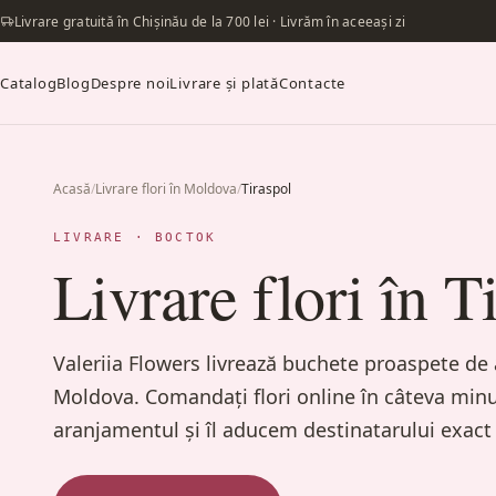
Livrare gratuită în Chișinău de la 700 lei · Livrăm în aceeași zi
Catalog
Blog
Despre noi
Livrare și plată
Contacte
Acasă
/
Livrare flori în Moldova
/
Tiraspol
LIVRARE · ВОСТОК
Livrare flori în T
Valeriia Flowers livrează buchete proaspete de a
Moldova. Comandați flori online în câteva mi
aranjamentul și îl aducem destinatarului exact 