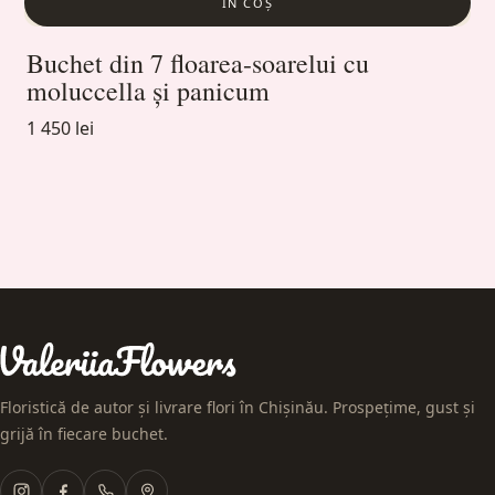
ÎN COȘ
Buchet din 7 floarea-soarelui cu
moluccella și panicum
1 450 lei
Floristică de autor și livrare flori în Chișinău. Prospețime, gust și
grijă în fiecare buchet.