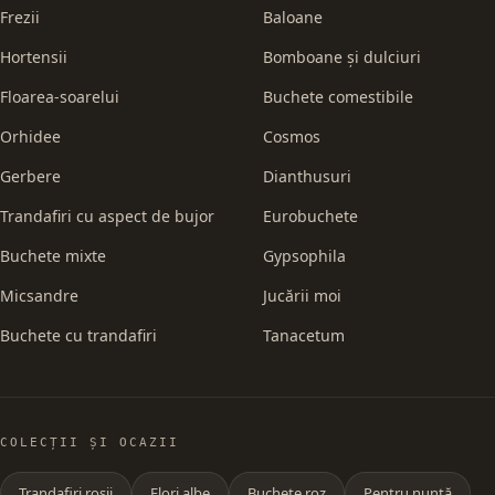
Frezii
Baloane
Hortensii
Bomboane și dulciuri
Floarea-soarelui
Buchete comestibile
Orhidee
Cosmos
Gerbere
Dianthusuri
Trandafiri cu aspect de bujor
Eurobuchete
Buchete mixte
Gypsophila
Micsandre
Jucării moi
Buchete cu trandafiri
Tanacetum
COLECȚII ȘI OCAZII
Trandafiri roșii
Flori albe
Buchete roz
Pentru nuntă