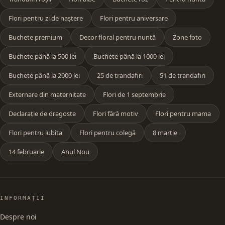
Flori pentru zi de naștere
Flori pentru aniversare
Buchete premium
Decor floral pentru nuntă
Zone foto
Buchete până la 500 lei
Buchete până la 1000 lei
Buchete până la 2000 lei
25 de trandafiri
51 de trandafiri
Externare din maternitate
Flori de 1 septembrie
Declarație de dragoste
Flori fără motiv
Flori pentru mama
Flori pentru iubita
Flori pentru colegă
8 martie
14 februarie
Anul Nou
INFORMAȚII
Despre noi