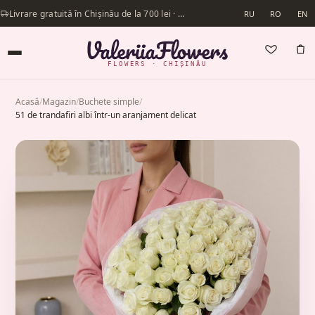
Livrare gratuită în Chișinău de la 700 lei · Livrăm în aceeași zi
RU
RO
EN
FLOWERS · CHIȘINĂU
Acasă
/
Magazin
/
Buchete simple
/
51 de trandafiri albi într-un aranjament delicat