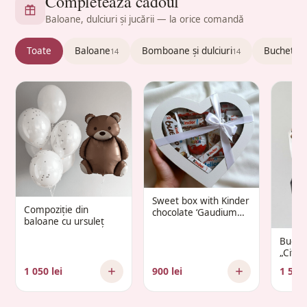
Completează cadoul
Baloane, dulciuri și jucării — la orice comandă
Toate
Baloane
Bomboane și dulciuri
Buchete c
14
14
Sweet box with Kinder
Compoziție din
chocolate ‘Gaudium
baloane cu ursuleț
Infantis’
Buche
„Citr
1 050 lei
900 lei
1 500 