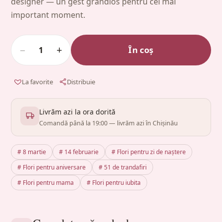
designer — un gest grandios pentru cel mai
important moment.
−
+
În coș
1
La favorite
Distribuie
Livrăm azi la ora dorită
Comandă până la 19:00 — livrăm azi în Chișinău
# 8 martie
# 14 februarie
# Flori pentru zi de naștere
# Flori pentru aniversare
# 51 de trandafiri
# Flori pentru mama
# Flori pentru iubita