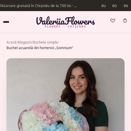
Livrare gratuită în Chișinău de la 700 lei · Livrăm în aceeași zi
RU
RO
EN
FLOWERS · CHIȘINĂU
Acasă
/
Magazin
/
Buchete simple
/
Buchet acuarelă din hortensii „Somnium”