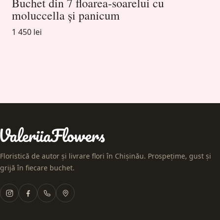
Buchet din 7 floarea-soarelui cu
moluccella și panicum
1 450 lei
Floristică de autor și livrare flori în Chișinău. Prospețime, gust și
grijă în fiecare buchet.