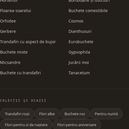
Hortensii
Bomboane și dulciuri
Floarea-soarelui
Buchete comestibile
Orhidee
Cosmos
Gerbere
Dianthusuri
Trandafiri cu aspect de bujor
Eurobuchete
Buchete mixte
Gypsophila
Micsandre
Jucării moi
Buchete cu trandafiri
Tanacetum
COLECȚII ȘI OCAZII
Trandafiri roșii
Flori albe
Buchete roz
Pentru nuntă
Flori pentru zi de naștere
Flori pentru aniversare