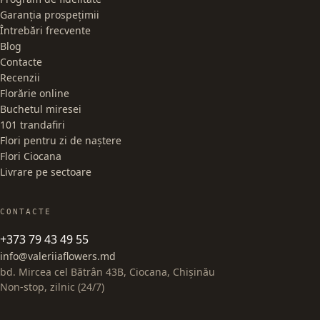
Garanția prospețimii
Întrebări frecvente
Blog
Contacte
Recenzii
Florărie online
Buchetul miresei
101 trandafiri
Flori pentru zi de naștere
Flori Ciocana
Livrare pe sectoare
CONTACTE
+373 79 43 49 55
info@valeriiaflowers.md
bd. Mircea cel Bătrân 43B, Ciocana, Chișinău
Non-stop, zilnic (24/7)