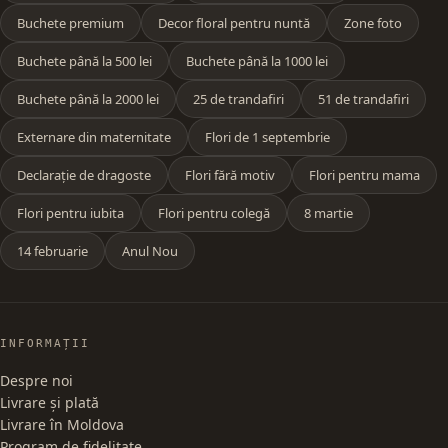
Buchete premium
Decor floral pentru nuntă
Zone foto
Buchete până la 500 lei
Buchete până la 1000 lei
Buchete până la 2000 lei
25 de trandafiri
51 de trandafiri
Externare din maternitate
Flori de 1 septembrie
Declarație de dragoste
Flori fără motiv
Flori pentru mama
Flori pentru iubita
Flori pentru colegă
8 martie
14 februarie
Anul Nou
INFORMAȚII
Despre noi
Livrare și plată
Livrare în Moldova
Program de fidelitate