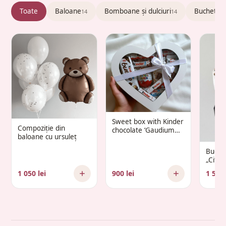
Toate
Baloane
Bomboane și dulciuri
Buchete c
14
14
Sweet box with Kinder
Compoziție din
chocolate ‘Gaudium
baloane cu ursuleț
Infantis’
Buche
„Citr
1 050 lei
900 lei
1 500 