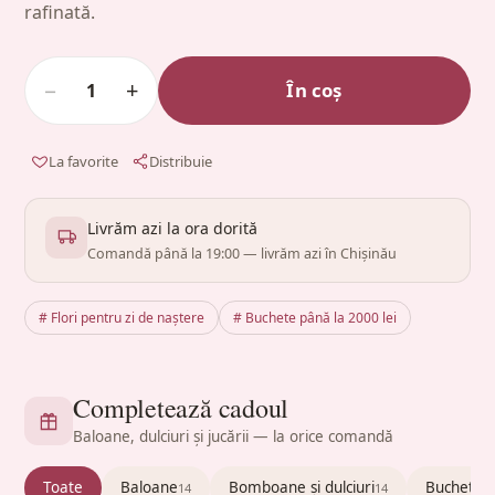
rafinată.
−
+
În coș
1
La favorite
Distribuie
Livrăm azi la ora dorită
Comandă până la 19:00 — livrăm azi în Chișinău
# Flori pentru zi de naștere
# Buchete până la 2000 lei
Completează cadoul
Baloane, dulciuri și jucării — la orice comandă
Toate
Baloane
Bomboane și dulciuri
Buchete c
14
14