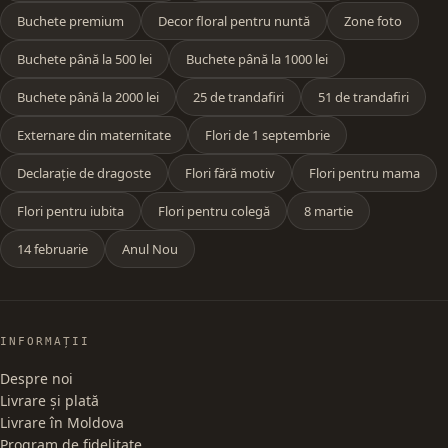
Buchete premium
Decor floral pentru nuntă
Zone foto
Buchete până la 500 lei
Buchete până la 1000 lei
Buchete până la 2000 lei
25 de trandafiri
51 de trandafiri
Externare din maternitate
Flori de 1 septembrie
Declarație de dragoste
Flori fără motiv
Flori pentru mama
Flori pentru iubita
Flori pentru colegă
8 martie
14 februarie
Anul Nou
INFORMAȚII
Despre noi
Livrare și plată
Livrare în Moldova
Program de fidelitate