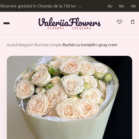
Livrare gratuită în Chișinău de la 700 lei · Livrăm în aceeași zi
RU
RO
EN
FLOWERS · CHIȘINĂU
Acasă
/
Magazin
/
Buchete simple
/
Buchet cu trandafiri spray crem