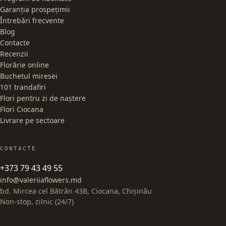
Garanția prospețimii
Întrebări frecvente
Blog
Contacte
Recenzii
Florărie online
Buchetul miresei
101 trandafiri
Flori pentru zi de naștere
Flori Ciocana
Livrare pe sectoare
CONTACTE
+373 79 43 49 55
info@valeriiaflowers.md
bd. Mircea cel Bătrân 43B, Ciocana, Chișinău
Non-stop, zilnic (24/7)