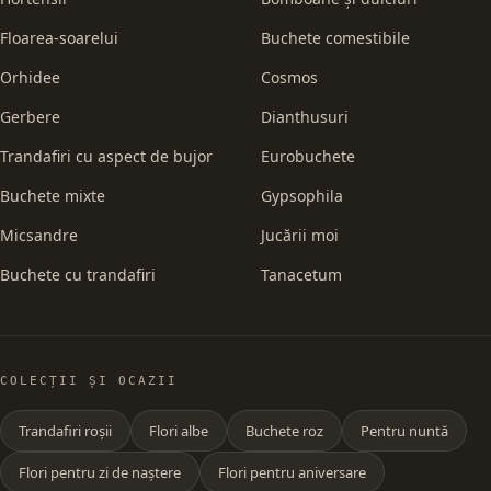
Floarea-soarelui
Buchete comestibile
Orhidee
Cosmos
Gerbere
Dianthusuri
Trandafiri cu aspect de bujor
Eurobuchete
Buchete mixte
Gypsophila
Micsandre
Jucării moi
Buchete cu trandafiri
Tanacetum
COLECȚII ȘI OCAZII
Trandafiri roșii
Flori albe
Buchete roz
Pentru nuntă
Flori pentru zi de naștere
Flori pentru aniversare