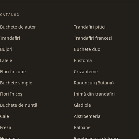
CATALOG
Buchete de autor
Trandafiri pitici
Trandafiri
Trandafiri francezi
Bujori
Buchete duo
Lalele
Eustoma
Flori în cutie
Crizanteme
Buchete simple
Ranunculi (Butanii)
Flori în coș
Inimă din trandafiri
Buchete de nuntă
Gladiole
Cale
Alstroemeria
Frezii
Baloane
Hortensii
Bomboane și dulciuri