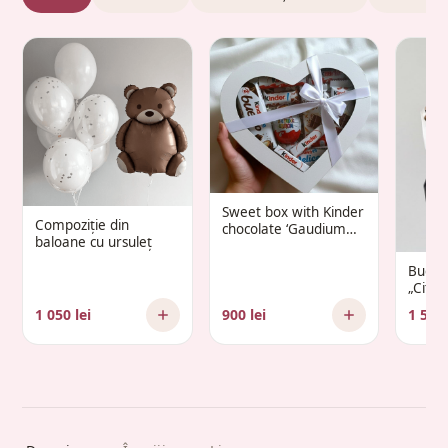
Sweet box with Kinder
Compoziție din
chocolate ‘Gaudium
baloane cu ursuleț
Infantis’
Buche
„Citr
1 050 lei
900 lei
1 500 