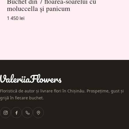
Buchet din 7 floarea-soarelui cu
moluccella și panicum
1 450 lei
Floristică de autor și livrare flori în Chișinău. Prospețime, gust și
grijă în fiecare buchet.