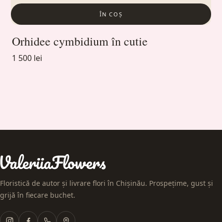
ÎN COȘ
Orhidee cymbidium în cutie
1 500 lei
Floristică de autor și livrare flori în Chișinău. Prospețime, gust și
grijă în fiecare buchet.