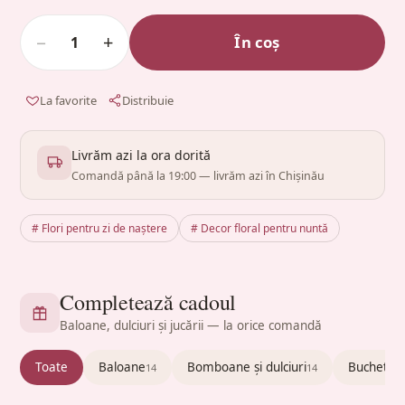
−
+
În coș
1
La favorite
Distribuie
Livrăm azi la ora dorită
Comandă până la 19:00 — livrăm azi în Chișinău
# Flori pentru zi de naștere
# Decor floral pentru nuntă
Completează cadoul
Baloane, dulciuri și jucării — la orice comandă
Toate
Baloane
Bomboane și dulciuri
Buchete c
14
14