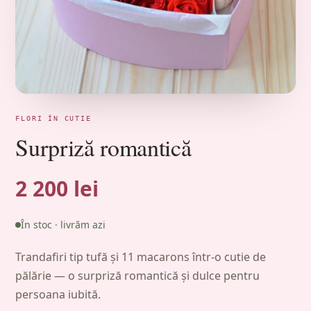
FLORI ÎN CUTIE
Surpriză romantică
2 200 lei
În stoc · livrăm azi
Trandafiri tip tufă și 11 macarons într-o cutie de
pălărie — o surpriză romantică și dulce pentru
persoana iubită.