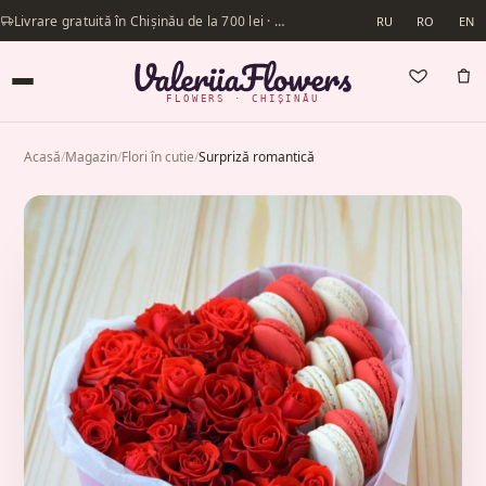
Livrare gratuită în Chișinău de la 700 lei · Livrăm în aceeași zi
RU
RO
EN
FLOWERS · CHIȘINĂU
Acasă
/
Magazin
/
Flori în cutie
/
Surpriză romantică