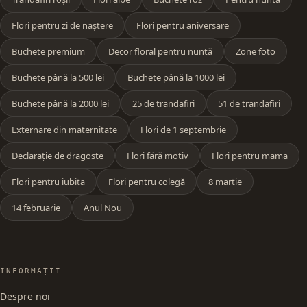
Flori pentru zi de naștere
Flori pentru aniversare
Buchete premium
Decor floral pentru nuntă
Zone foto
Buchete până la 500 lei
Buchete până la 1000 lei
Buchete până la 2000 lei
25 de trandafiri
51 de trandafiri
Externare din maternitate
Flori de 1 septembrie
Declarație de dragoste
Flori fără motiv
Flori pentru mama
Flori pentru iubita
Flori pentru colegă
8 martie
14 februarie
Anul Nou
INFORMAȚII
Despre noi