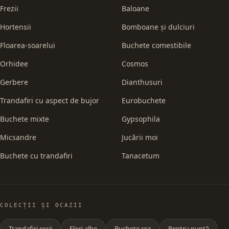
Frezii
Baloane
Hortensii
Bomboane și dulciuri
Floarea-soarelui
Buchete comestibile
Orhidee
Cosmos
Gerbere
Dianthusuri
Trandafiri cu aspect de bujor
Eurobuchete
Buchete mixte
Gypsophila
Micsandre
Jucării moi
Buchete cu trandafiri
Tanacetum
COLECȚII ȘI OCAZII
Trandafiri roșii
Flori albe
Buchete roz
Pentru nuntă