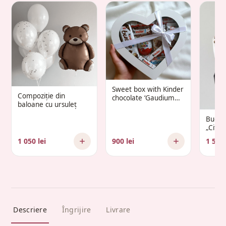
Sweet box with Kinder
Compoziție din
chocolate ‘Gaudium
baloane cu ursuleț
Infantis’
Buche
„Citr
1 050 lei
900 lei
1 500 
Descriere
Îngrijire
Livrare