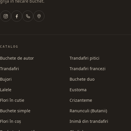
grijă în fiecare buchet.
CATALOG
Buchete de autor
Trandafiri pitici
Trandafiri
Trandafiri francezi
Bujori
Buchete duo
Lalele
Eustoma
Flori în cutie
Crizanteme
Buchete simple
Ranunculi (Butanii)
Flori în coș
Inimă din trandafiri