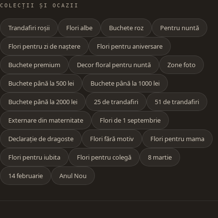
COLECȚII ȘI OCAZII
Trandafiri roșii
Flori albe
Buchete roz
Pentru nuntă
Flori pentru zi de naștere
Flori pentru aniversare
Buchete premium
Decor floral pentru nuntă
Zone foto
Buchete până la 500 lei
Buchete până la 1000 lei
Buchete până la 2000 lei
25 de trandafiri
51 de trandafiri
Externare din maternitate
Flori de 1 septembrie
Declarație de dragoste
Flori fără motiv
Flori pentru mama
Flori pentru iubita
Flori pentru colegă
8 martie
14 februarie
Anul Nou