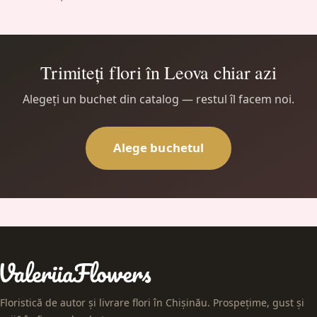
Trimiteți flori în Leova chiar azi
Alegeți un buchet din catalog — restul îl facem noi.
Alege buchetul
Floristică de autor și livrare flori în Chișinău. Prospețime, gust și