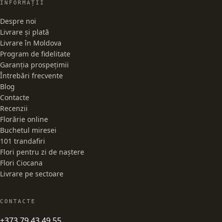
INFORMAȚII
Despre noi
Livrare și plată
Livrare în Moldova
Program de fidelitate
Garanția prospețimii
Întrebări frecvente
Blog
Contacte
Recenzii
Florărie online
Buchetul miresei
101 trandafiri
Flori pentru zi de naștere
Flori Ciocana
Livrare pe sectoare
CONTACTE
+373 79 43 49 55