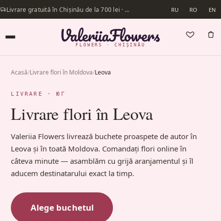
Livrare gratuită în Chișinău de la 700 lei · Livrăm în aceeași zi
RU
RO
EN
FLOWERS · CHIȘINĂU
Acasă
/
Livrare flori în Moldova
/
Leova
LIVRARE · ЮГ
Livrare flori în Leova
Valeriia Flowers livrează buchete proaspete de autor în
Leova și în toată Moldova. Comandați flori online în
câteva minute — asamblăm cu grijă aranjamentul și îl
aducem destinatarului exact la timp.
Alege buchetul