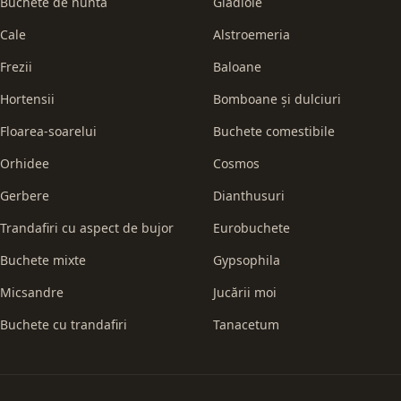
Buchete de nuntă
Gladiole
Cale
Alstroemeria
Frezii
Baloane
Hortensii
Bomboane și dulciuri
Floarea-soarelui
Buchete comestibile
Orhidee
Cosmos
Gerbere
Dianthusuri
Trandafiri cu aspect de bujor
Eurobuchete
Buchete mixte
Gypsophila
Micsandre
Jucării moi
Buchete cu trandafiri
Tanacetum