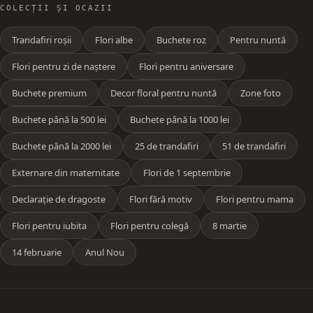
COLECȚII ȘI OCAZII
Trandafiri roșii
Flori albe
Buchete roz
Pentru nuntă
Flori pentru zi de naștere
Flori pentru aniversare
Buchete premium
Decor floral pentru nuntă
Zone foto
Buchete până la 500 lei
Buchete până la 1000 lei
Buchete până la 2000 lei
25 de trandafiri
51 de trandafiri
Externare din maternitate
Flori de 1 septembrie
Declarație de dragoste
Flori fără motiv
Flori pentru mama
Flori pentru iubita
Flori pentru colegă
8 martie
14 februarie
Anul Nou