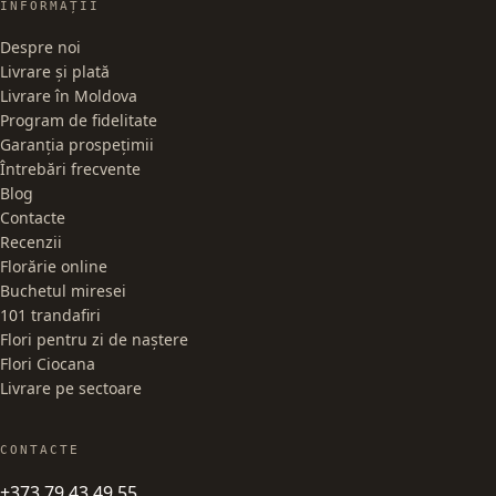
INFORMAȚII
Despre noi
Livrare și plată
Livrare în Moldova
Program de fidelitate
Garanția prospețimii
Întrebări frecvente
Blog
Contacte
Recenzii
Florărie online
Buchetul miresei
101 trandafiri
Flori pentru zi de naștere
Flori Ciocana
Livrare pe sectoare
CONTACTE
+373 79 43 49 55