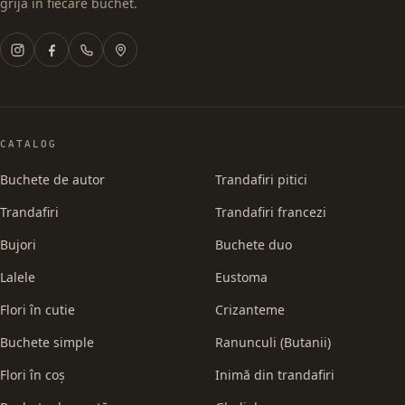
grijă în fiecare buchet.
CATALOG
Buchete de autor
Trandafiri pitici
Trandafiri
Trandafiri francezi
Bujori
Buchete duo
Lalele
Eustoma
Flori în cutie
Crizanteme
Buchete simple
Ranunculi (Butanii)
Flori în coș
Inimă din trandafiri