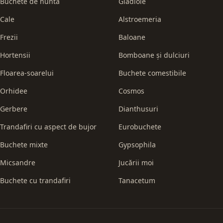
Buchete de nuntă
Gladiole
Cale
Alstroemeria
Frezii
Baloane
Hortensii
Bomboane și dulciuri
Floarea-soarelui
Buchete comestibile
Orhidee
Cosmos
Gerbere
Dianthusuri
Trandafiri cu aspect de bujor
Eurobuchete
Buchete mixte
Gypsophila
Micsandre
Jucării moi
Buchete cu trandafiri
Tanacetum