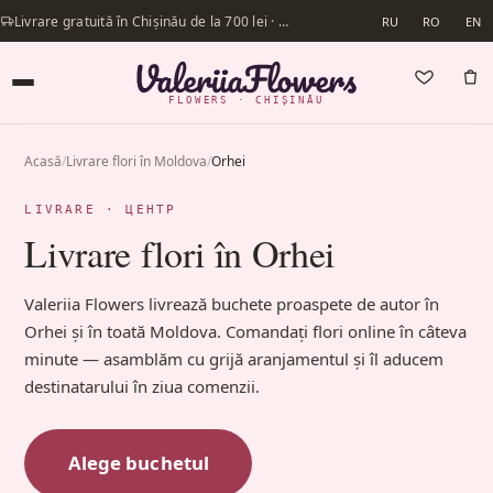
Livrare gratuită în Chișinău de la 700 lei · Livrăm în aceeași zi
RU
RO
EN
FLOWERS · CHIȘINĂU
Acasă
/
Livrare flori în Moldova
/
Orhei
LIVRARE · ЦЕНТР
Livrare flori în Orhei
Valeriia Flowers livrează buchete proaspete de autor în
Orhei și în toată Moldova. Comandați flori online în câteva
minute — asamblăm cu grijă aranjamentul și îl aducem
destinatarului în ziua comenzii.
Alege buchetul