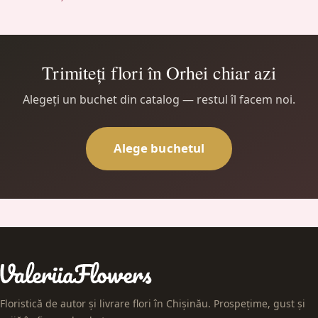
Trimiteți flori în Orhei chiar azi
Alegeți un buchet din catalog — restul îl facem noi.
Alege buchetul
Floristică de autor și livrare flori în Chișinău. Prospețime, gust și