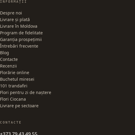
INFORMAȚII
Despre noi
Livrare și plată
Livrare în Moldova
Program de fidelitate
Garanția prospețimii
Întrebări frecvente
Blog
Contacte
Recenzii
Florărie online
Buchetul miresei
101 trandafiri
Flori pentru zi de naștere
Flori Ciocana
Livrare pe sectoare
CONTACTE
+373 79 43 49 55