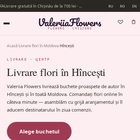
Livrare gratuită în Chișinău de la 700 lei · Livrăm în aceeași zi
RU
RO
EN
FLOWERS · CHIȘINĂU
Acasă
/
Livrare flori în Moldova
/
Hîncești
LIVRARE · ЦЕНТР
Livrare flori în Hîncești
Valeriia Flowers livrează buchete proaspete de autor în
Hîncești și în toată Moldova. Comandați flori online în
câteva minute — asamblăm cu grijă aranjamentul și îl
aducem destinatarului în ziua comenzii.
Alege buchetul