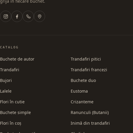
grijă în fiecare buchet.
CATALOG
Buchete de autor
Trandafiri pitici
Trandafiri
Trandafiri francezi
Bujori
Buchete duo
Lalele
Eustoma
Flori în cutie
Crizanteme
Buchete simple
Ranunculi (Butanii)
Flori în coș
Inimă din trandafiri