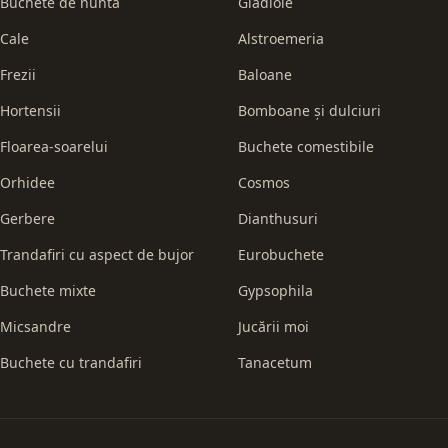
Buchete de nuntă
Gladiole
Cale
Alstroemeria
Frezii
Baloane
Hortensii
Bomboane și dulciuri
Floarea-soarelui
Buchete comestibile
Orhidee
Cosmos
Gerbere
Dianthusuri
Trandafiri cu aspect de bujor
Eurobuchete
Buchete mixte
Gypsophila
Micsandre
Jucării moi
Buchete cu trandafiri
Tanacetum