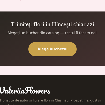
Trimiteți flori în Hîncești chiar azi
Alegeți un buchet din catalog — restul îl facem noi.
Alege buchetul
Floristică de autor și livrare flori în Chișinău. Prospețime, gust și