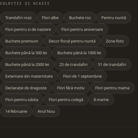
COLECȚII ȘI OCAZII
Trandafiri roșii
Flori albe
Buchete roz
Pentru nuntă
Flori pentru zi de naștere
Flori pentru aniversare
Buchete premium
Decor floral pentru nuntă
Zone foto
Buchete până la 500 lei
Buchete până la 1000 lei
Buchete până la 2000 lei
25 de trandafiri
51 de trandafiri
Externare din maternitate
Flori de 1 septembrie
Declarație de dragoste
Flori fără motiv
Flori pentru mama
Flori pentru iubita
Flori pentru colegă
8 martie
14 februarie
Anul Nou