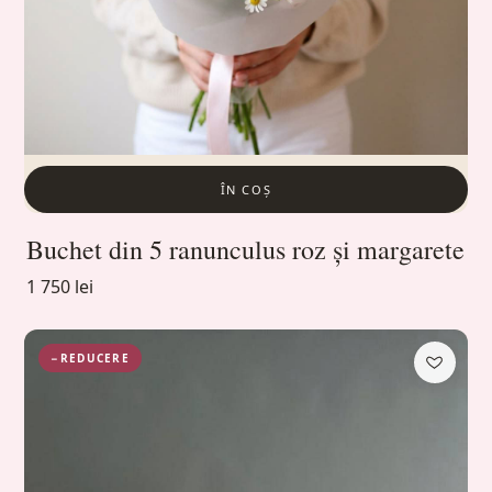
ÎN COȘ
Buchet din 5 ranunculus roz și margarete
1 750 lei
−REDUCERE