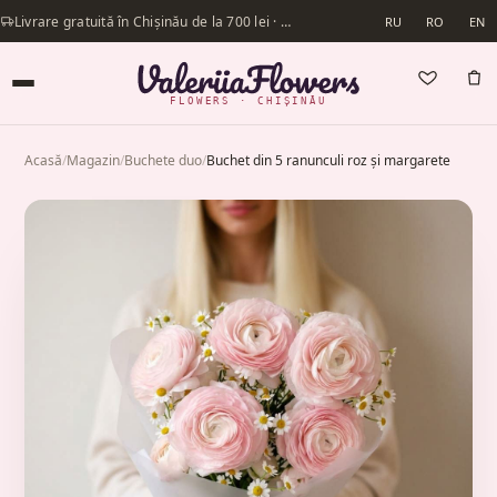
Livrare gratuită în Chișinău de la 700 lei · Livrăm în aceeași zi
RU
RO
EN
FLOWERS · CHIȘINĂU
Acasă
/
Magazin
/
Buchete duo
/
Buchet din 5 ranunculi roz și margarete