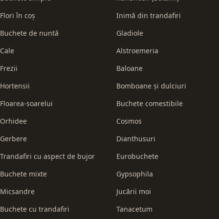
Flori în coș
Inimă din trandafiri
Buchete de nuntă
Gladiole
Cale
Alstroemeria
Frezii
Baloane
Hortensii
Bomboane și dulciuri
Floarea-soarelui
Buchete comestibile
Orhidee
Cosmos
Gerbere
Dianthusuri
Trandafiri cu aspect de bujor
Eurobuchete
Buchete mixte
Gypsophila
Micsandre
Jucării moi
Buchete cu trandafiri
Tanacetum