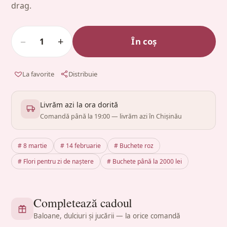
drag.
−
+
În coș
1
La favorite
Distribuie
Livrăm azi la ora dorită
Comandă până la 19:00 — livrăm azi în Chișinău
# 8 martie
# 14 februarie
# Buchete roz
# Flori pentru zi de naștere
# Buchete până la 2000 lei
Completează cadoul
Baloane, dulciuri și jucării — la orice comandă