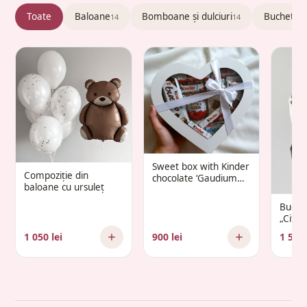
Toate
Baloane
Bomboane și dulciuri
Buchete c
14
14
Sweet box with Kinder
Compoziție din
chocolate ‘Gaudium
baloane cu ursuleț
Infantis’
Buche
„Citr
1 050 lei
900 lei
1 500 