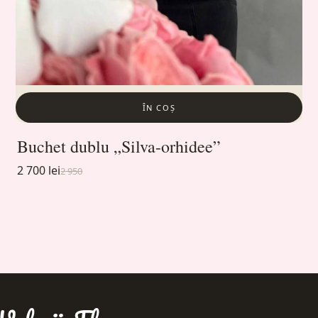
ÎN COȘ
Buchet dublu „Silva-orhidee”
2 700 lei
2 950