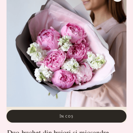
ÎN COȘ
Duo-buchet din bujori și micsandre