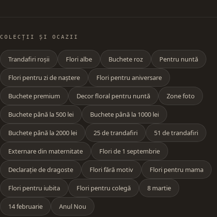
COLECȚII ȘI OCAZII
Trandafiri roșii
Flori albe
Buchete roz
Pentru nuntă
Flori pentru zi de naștere
Flori pentru aniversare
Buchete premium
Decor floral pentru nuntă
Zone foto
Buchete până la 500 lei
Buchete până la 1000 lei
Buchete până la 2000 lei
25 de trandafiri
51 de trandafiri
Externare din maternitate
Flori de 1 septembrie
Declarație de dragoste
Flori fără motiv
Flori pentru mama
Flori pentru iubita
Flori pentru colegă
8 martie
14 februarie
Anul Nou