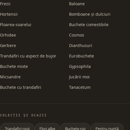
Frezii
Baloane
Hortensii
Bomboane și dulciuri
Floarea-soarelui
Buchete comestibile
Orhidee
Cosmos
Gerbere
Dianthusuri
Trandafiri cu aspect de bujor
Eurobuchete
Buchete mixte
Gypsophila
Micsandre
Jucării moi
Buchete cu trandafiri
Tanacetum
COLECȚII ȘI OCAZII
Trandafiri roșii
Flori albe
Buchete roz
Pentru nuntă