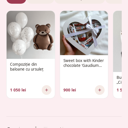
Sweet box with Kinder
Compoziție din
chocolate ‘Gaudium
baloane cu ursuleț
Infantis’
Buche
„Citr
1 050 lei
900 lei
1 500 