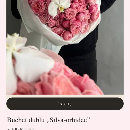
ÎN COȘ
Buchet dublu „Silva-orhidee”
2 700 lei
2 950