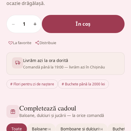
ocazie drăgălașă.
−
+
În coș
1
La favorite
Distribuie
Livrăm azi la ora dorită
Comandă până la 19:00 — livrăm azi în Chișinău
# Flori pentru zi de naștere
# Buchete până la 2000 lei
Completează cadoul
Baloane, dulciuri și jucării — la orice comandă
Toate
Baloane
Bomboane și dulciuri
Buchete c
14
14