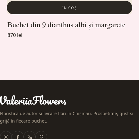
ÎN COȘ
Buchet din 9 dianthus albi și margarete
870 lei
Floristică de autor și livrare flori în Chișinău. Prospețime, gust și
grijă în fiecare buchet.