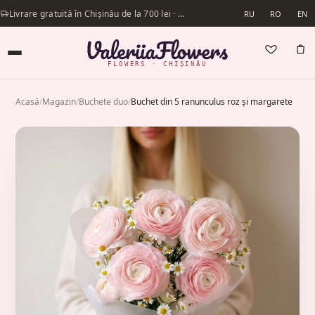
Livrare gratuită în Chișinău de la 700 lei · Livrăm în aceeași zi
RU
RO
EN
FLOWERS · CHIȘINĂU
Acasă
/
Magazin
/
Buchete duo
/
Buchet din 5 ranunculus roz și margarete