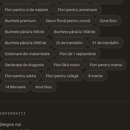
Flori pentru zi de naștere
Flori pentru aniversare
Buchete premium
Decor floral pentru nuntă
Zone foto
Buchete până la 500 lei
Buchete până la 1000 lei
Buchete până la 2000 lei
25 de trandafiri
51 de trandafiri
Externare din maternitate
Flori de 1 septembrie
Declarație de dragoste
Flori fără motiv
Flori pentru mama
Flori pentru iubita
Flori pentru colegă
8 martie
14 februarie
Anul Nou
INFORMAȚII
Despre noi